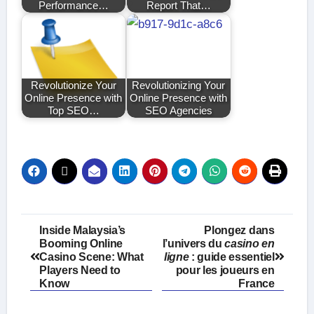
Performance…
Report That…
Revolutionize Your
Revolutionizing Your
Online Presence with
Online Presence with
Top SEO…
SEO Agencies
Post
Inside Malaysia’s
Plongez dans
Booming Online
l’univers du
casino en
navigation
Casino Scene: What
ligne
: guide essentiel
Players Need to
pour les joueurs en
Know
France