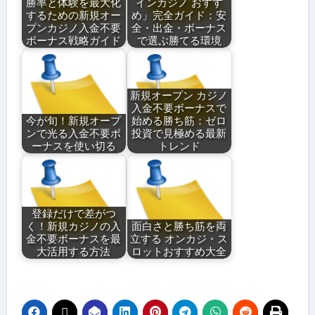
勝率と体験を最大化
インカジノ おすす
するための新規オー
め」完全ガイド：安
プンカジノ入金不要
全・出金・ボーナス
ボーナス戦略ガイド
で選ぶ勝てる環境
新規オープン カジノ
入金不要ボーナスで
今が旬！新規オープ
始める勝ち筋：ゼロ
ンで光る入金不要ボ
投資で見極める最新
ーナスを使い切る
トレンド
登録だけで差がつ
く！新規カジノの入
面白さと勝ち筋を両
金不要ボーナスを最
立する オンカジ・ス
大活用する方法
ロットおすすめ大全