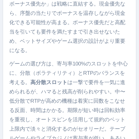
ボーナス優先か」は戦略に直結する。現金優先な
ら、序盤の当たりでボーナスを温存しながら現金
化できる可能性が高まる。ボーナス優先だと高配
当を引いても要件を満たすまで引き出せないた
め、ベットサイズやゲーム選択の設計がより重要
になる。
ゲームの選び方は、寄与率100%のスロットを中心
に、分散（ボラティリティ）とRTPのバランスを
考える。
高分散スロット
は一撃で要件を一気に進
められるが、ハマると残高が削られやすい。中〜
低分散でRTPが高めの機種は着実に回数をこなせ
る反面、時間はかかる。期限が短い時は回転効率
を重視し、オートスピンを活用して規約のベット
上限内で淡々と消化するのがセオリーだ。テーブ
ルゲームやライブカジノは寄与率が低い、あるい