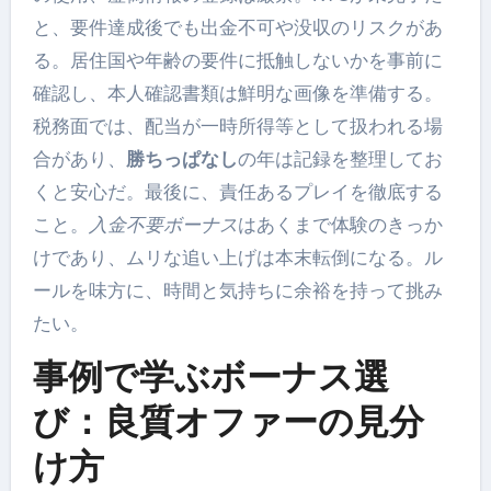
と、要件達成後でも出金不可や没収のリスクがあ
る。居住国や年齢の要件に抵触しないかを事前に
確認し、本人確認書類は鮮明な画像を準備する。
税務面では、配当が一時所得等として扱われる場
合があり、
勝ちっぱなし
の年は記録を整理してお
くと安心だ。最後に、責任あるプレイを徹底する
こと。
入金不要ボーナス
はあくまで体験のきっか
けであり、ムリな追い上げは本末転倒になる。ル
ールを味方に、時間と気持ちに余裕を持って挑み
たい。
事例で学ぶボーナス選
び：良質オファーの見分
け方