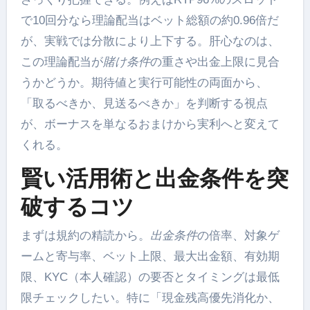
で10回分なら理論配当はベット総額の約0.96倍だ
が、実戦では分散により上下する。肝心なのは、
この理論配当が
賭け条件
の重さや出金上限に見合
うかどうか。期待値と実行可能性の両面から、
「取るべきか、見送るべきか」を判断する視点
が、ボーナスを単なるおまけから実利へと変えて
くれる。
賢い活用術と出金条件を突
破するコツ
まずは規約の精読から。
出金条件
の倍率、対象ゲ
ームと寄与率、ベット上限、最大出金額、有効期
限、KYC（本人確認）の要否とタイミングは最低
限チェックしたい。特に「現金残高優先消化か、