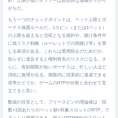
め、上限が低いオファーは総合的な価値が下がり
がちだ。
もう一つのチェックポイントは、ベット上限とボ
ーナス保護ルールだ。1スピン（または1ベット）
の上限を超えると没収となる規約や、賭け条件中
に低リスク戦略（ルーレットでの両賭け等）を禁
じる条項がある。これらは悪用防止のためだが、
知らずに違反すると権利喪失のリスクになる。さ
らに、有効期限が短いボーナスは、忙しい人ほど
消化に無理が出る。期限内に現実的に達成できる
倍率かどうか、ゲームのRTPや分散と合わせて見
立てると良い。
数値の目安として、フリースピンの理論値は「回
数×1回あたりのベット額×対象スロットのRTP」で
ざっくり把握できる。例えばRTP96%のスロット