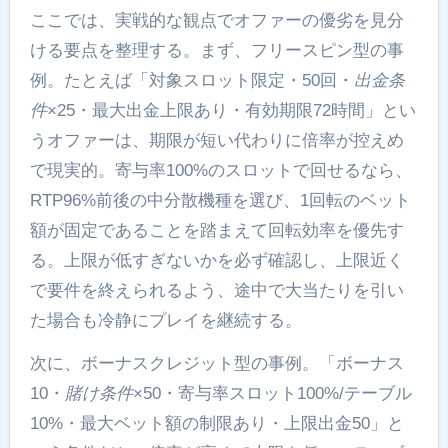
ここでは、実戦的な観点でオファーの優劣を見分
ける要点を整理する。まず、フリースピン型の事
例。たとえば「対象スロット限定・50回・
出金条
件
×25・最大出金上限あり・有効期限72時間」とい
うオファーは、期限が短い代わりに倍率が控えめ
で現実的。寄与率100%のスロットで回せるなら、
RTP96%前後の中分散機種を選び、1回転のベット
額が固定であることを踏まえて回転効率を優先す
る。上限が低すぎないかを必ず確認し、上限近く
で要件を終えられるよう、途中で大当たりを引い
た場合も冷静にプレイを継続する。
次に、ボーナスクレジット型の事例。「ボーナス
10・
賭け条件
×50・寄与率スロット100%/テーブル
10%・最大ベット額の制限あり・上限出金50」と