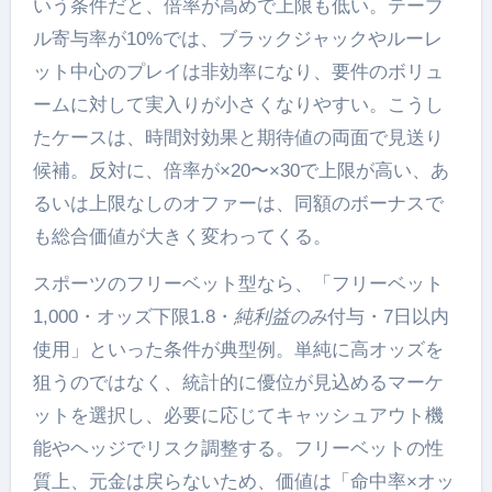
いう条件だと、倍率が高めで上限も低い。テーブ
ル寄与率が10%では、ブラックジャックやルーレ
ット中心のプレイは非効率になり、要件のボリュ
ームに対して実入りが小さくなりやすい。こうし
たケースは、時間対効果と期待値の両面で見送り
候補。反対に、倍率が×20〜×30で上限が高い、あ
るいは上限なしのオファーは、同額のボーナスで
も総合価値が大きく変わってくる。
スポーツのフリーベット型なら、「フリーベット
1,000・オッズ下限1.8・
純利益のみ
付与・7日以内
使用」といった条件が典型例。単純に高オッズを
狙うのではなく、統計的に優位が見込めるマーケ
ットを選択し、必要に応じてキャッシュアウト機
能やヘッジでリスク調整する。フリーベットの性
質上、元金は戻らないため、価値は「命中率×オッ