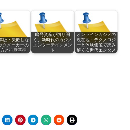
暗号資産が切り開
オンラインカジノの
5年版・失敗しな
く、新時代のカジノ
現在地：テクノロジ
ックメーカーの
エンターテインメン
ーと体験価値で読み
び方と推奨基準
ト
解く次世代エンタメ