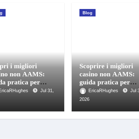
og
Blog
pri i migliori
Scoprire i migliori
ino non AAMS:
casino non AAMS:
da pratica per
guida pratica per
care in sicurezza
giocatori italiani
EricaRHughes
Jul 31,
EricaRHughes
Jul 
2026