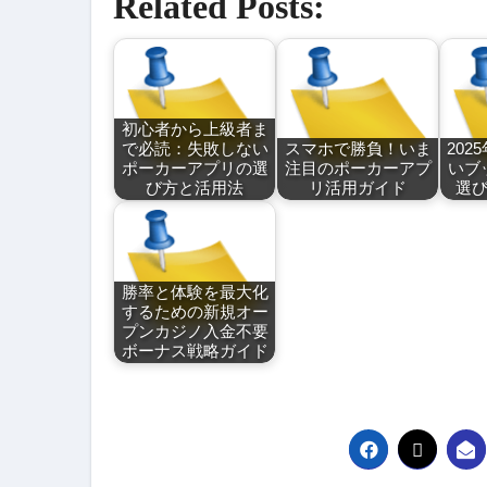
Related Posts:
初心者から上級者ま
で必読：失敗しない
スマホで勝負！いま
202
ポーカーアプリの選
注目のポーカーアプ
いブ
び方と活用法
リ活用ガイド
選
勝率と体験を最大化
するための新規オー
プンカジノ入金不要
ボーナス戦略ガイド