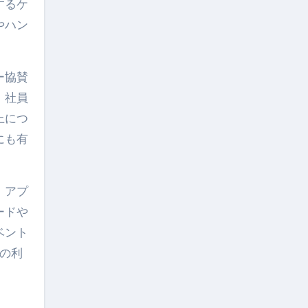
するケ
やハン
ー協賛
、社員
上につ
にも有
、アプ
ードや
ベント
の利