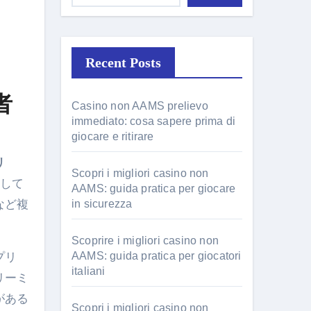
Recent Posts
者
Casino non AAMS prelievo
immediato: cosa sapere prima di
giocare e ritirare
リ
Scopri i migliori casino non
して
AAMS: guida pratica per giocare
など複
in sicurezza
Scoprire i migliori casino non
AAMS: guida pratica per giocatori
プリ
italiani
リーミ
がある
Scopri i migliori casino non