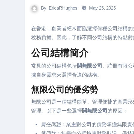
By
EricaRHughes
May 26, 2025
在香港，創業者經常面臨選擇何種公司結構的挑戰。適合您的公司結構會影響您業務的財務狀況、法律責任以及
稅務負擔。因此，了解不同公司結構的特點對
公司結構簡介
常見的公司結構包括
開無限公司
、註冊有限公
據自身需求來選擇合適的結構。
無限公司的優劣勢
無限公司是一種結構簡單、管理便捷的商業形
管理。以下是一些選擇
開無限公司
的原因：
責任問題
：業主對公司的債務承擔無限責
透明性
：無需向公眾披露財務狀況，保持