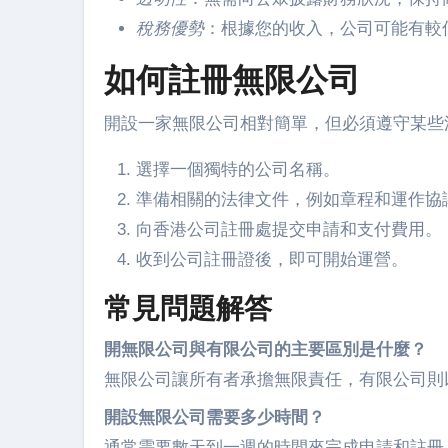
稅務優勢
：根據您的收入，公司可能有較
如何註冊無限公司
開設一家無限公司相對簡單，但必須遵守某些
選擇一個獨特的公司名稱。
準備相關的法律文件，例如章程和運作協
向香港公司註冊處提交申請和支付費用。
收到公司註冊證後，即可開始運營。
常見問題解答
開無限公司
與有限公司的主要區別是什麼？
無限公司讓所有者承擔無限責任，有限公司則
開設無限公司需要多少時間？
通常需要數天到一週的時間來完成申請和註冊