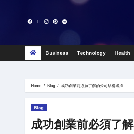
Skip
to
content
Business
Technology
Health
Home
Blog
成功創業前必須了解的公司結構選擇
Blog
成功創業前必須了解