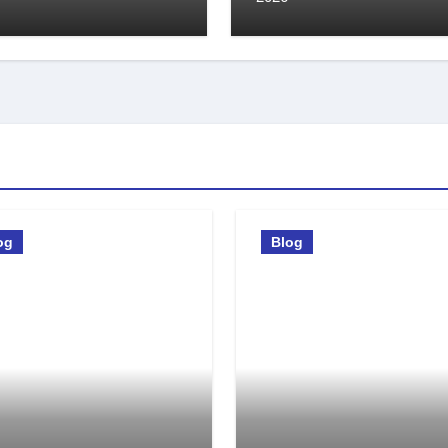
og
Blog