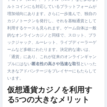
ルトコインにも対応しているプラットフォームが
増加傾向にあります。さらに一歩進んで、独自の
カジノトークンを発行し、それを基軸通貨として
利用するケースも見られます。ゲーム自体は一般
的なオンラインカジノと同様で、スロット、ブラ
ックジャック、ルーレット、ライブディーラーゲ
ームなど多岐にわたります。決定的な違いは、
「通貨」にあり、これが従来のオンラインギャン
ブルにはない
匿名性の高さや迅速な取引
といった
大きなアドバンテージをプレイヤーにもたらして
います。
仮想通貨カジノを利用す
る5つの大きなメリット