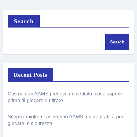
Search
Search
Recent Posts
Casino non AAMS prelievo immediato: cosa sapere
prima di giocare e ritirare
Scopri i migliori casino non AAMS: guida pratica per
giocare in sicurezza