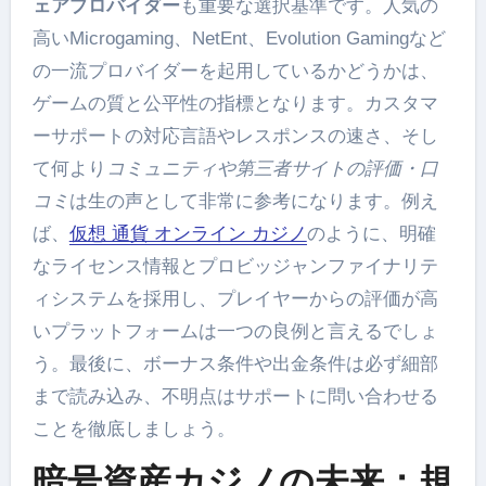
ェアプロバイダー
も重要な選択基準です。人気の
高いMicrogaming、NetEnt、Evolution Gamingなど
の一流プロバイダーを起用しているかどうかは、
ゲームの質と公平性の指標となります。カスタマ
ーサポートの対応言語やレスポンスの速さ、そし
て何より
コミュニティや第三者サイトの評価・口
コミ
は生の声として非常に参考になります。例え
ば、
仮想 通貨 オンライン カジノ
のように、明確
なライセンス情報とプロビッジャンファイナリテ
ィシステムを採用し、プレイヤーからの評価が高
いプラットフォームは一つの良例と言えるでしょ
う。最後に、ボーナス条件や出金条件は必ず細部
まで読み込み、不明点はサポートに問い合わせる
ことを徹底しましょう。
暗号資産カジノの未来：規