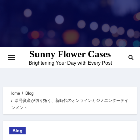
Skip
to
content
Sunny Flower Cases
Brightening Your Day with Every Post
Home
Blog
暗号資産が切り拓く、新時代のオンラインカジノエンターテイ
ンメント
Blog