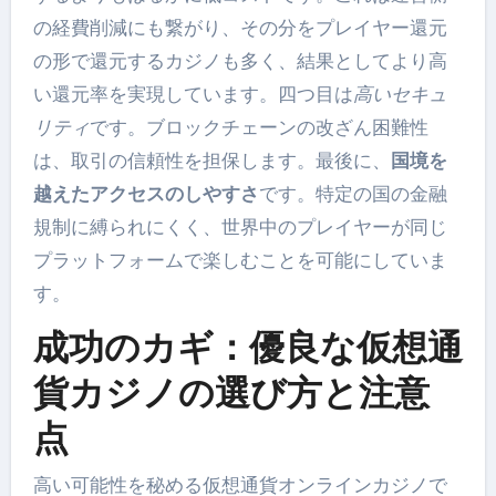
の経費削減にも繋がり、その分をプレイヤー還元
の形で還元するカジノも多く、結果としてより高
い還元率を実現しています。四つ目は
高いセキュ
リティ
です。ブロックチェーンの改ざん困難性
は、取引の信頼性を担保します。最後に、
国境を
越えたアクセスのしやすさ
です。特定の国の金融
規制に縛られにくく、世界中のプレイヤーが同じ
プラットフォームで楽しむことを可能にしていま
す。
成功のカギ：優良な仮想通
貨カジノの選び方と注意
点
高い可能性を秘める仮想通貨オンラインカジノで