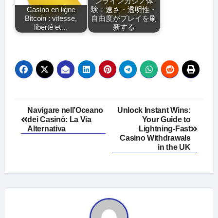
ンラインカジノ体
Casino en ligne
験：速さ・透明性・
Bitcoin : vitesse,
自由度がプレイを刷
liberté et…
新する
Post
Navigare nell’Oceano
Unlock Instant Wins:
dei Casinò: La Via
Your Guide to
navigation
Alternativa
Lightning-Fast
Casino Withdrawals
in the UK