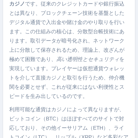
カジノ
です。従来のクレジットカードや銀行振込
とは異なり、ブロックチェーン技術を基盤とした
デジタル通貨で入出金や賭け金のやり取りを行い
ます。この仕組みの核心は、分散型台帳技術にあ
ります。取引データが暗号化され、ネットワーク
上に分散して保存されるため、理論上、改ざんが
極めて困難であり、
高い透明性とセキュリティ
を
実現しています。プレイヤーは仮想通貨ウォレッ
トを介して直接カジノと取引を行うため、仲介機
関を必要とせず、これが従来にはない利便性とス
ピードを生み出しているのです。
利用可能な通貨はカジノによって異なりますが、
ビットコイン（BTC）はほぼすべてのサイトで対
応しており、その他イーサリアム（ETH）、ライ
トコイン（LTC）、リップル（XRP）など多彩なア