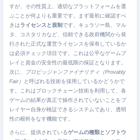
すが、その性質上、適切なプラットフォームを選
ぶことが何よりも重要です。まず最初に確認すべ
きは
ライセンスと規制
です。キュラソー島、マル
タ、コスタリカなど、信頼できる政府機関から発
行された正式な運営ライセンスを保有しているか
は必須チェック項目です。これは公平なゲームプ
レイと資金の安全性の最低限の保証となります。
次に、
プロビッジャンファイナリティ（Provably
Fair）
と呼ばれる技術を採用しているかどうかで
す。これはブロックチェーン技術を利用して、各
ゲームの結果が真正で操作されていないことをプ
レイヤー自身が検証できるシステムであり、透明
性の根幹をなす機能です。
さらに、提供されている
ゲームの種類とソフトウ