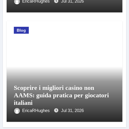
EricaRHughes
Jul 31, 2026
Blog
Scoprire i migliori casino non
AAMS: guida pratica per giocatori
italiani
EricaRHughes
Jul 31, 2026