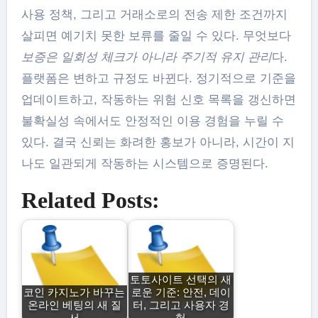
사용 정책, 그리고 거래소로의 전송 제한 조건까지
살피면 예기치 못한 보류를 줄일 수 있다. 무엇보다
보증은 일회성 체크가 아니라 주기적 유지 관리
다.
플랫폼은 변하고 규정도 바뀐다. 정기적으로 기준을
업데이트하고, 작동하는 위험 신호 목록을 갱신하면
불확실성 속에서도 안정적인 이용 경험을 누릴 수
있다. 결국 신뢰는 화려한 홍보가 아니라, 시간이 지
나도 일관되게 작동하는 시스템으로 증명된다.
Related Posts:
토토사이트 선택의 새
코인 카지노가 바꾸는
로운 기준: 안전, 데이
온라인 베팅의 새 질
터, 그리고 사용자 경
서
험