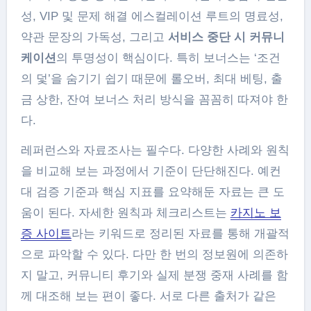
성, VIP 및 문제 해결 에스컬레이션 루트의 명료성,
약관 문장의 가독성, 그리고
서비스 중단 시 커뮤니
케이션
의 투명성이 핵심이다. 특히 보너스는 ‘조건
의 덫’을 숨기기 쉽기 때문에 롤오버, 최대 베팅, 출
금 상한, 잔여 보너스 처리 방식을 꼼꼼히 따져야 한
다.
레퍼런스와 자료조사는 필수다. 다양한 사례와 원칙
을 비교해 보는 과정에서 기준이 단단해진다. 예컨
대 검증 기준과 핵심 지표를 요약해둔 자료는 큰 도
움이 된다. 자세한 원칙과 체크리스트는
카지노 보
증 사이트
라는 키워드로 정리된 자료를 통해 개괄적
으로 파악할 수 있다. 다만 한 번의 정보원에 의존하
지 말고, 커뮤니티 후기와 실제 분쟁 중재 사례를 함
께 대조해 보는 편이 좋다. 서로 다른 출처가 같은