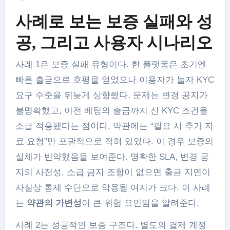
사례로 보는 보증 실패와 성
공, 그리고 사용자 시나리오
사례 1은 보증 실패 유형이다. 한 플랫폼은 초기엔
빠른 출금으로 호평을 얻었으나 이용자가 늘자 KYC
요구 수준을 뒤늦게 상향했다. 문제는 변경 공지가
불명확했고, 이전 베팅의 출금까지 신 KYC 조건을
소급 적용했다는 점이다. 약관에는 “필요 시 추가 자
료 요청”만 포괄적으로 적혀 있었다. 이 경우 보증의
실체가 빈약했음을 보여준다. 명확한 SLA, 변경 공
지의 사전성, 소급 금지 조항이 없으면 출금 지연이
사실상 통제 수단으로 악용될 여지가 크다. 이 사례
는
약관의 가변성
이 큰 위험 요인임을 알려준다.
사례 2는 성공적인 보증 구조다. 별도의 결제 계정