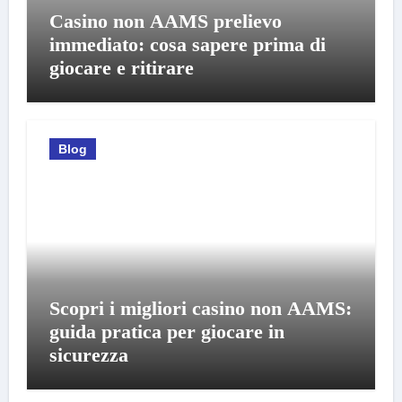
Casino non AAMS prelievo
immediato: cosa sapere prima di
giocare e ritirare
Blog
Scopri i migliori casino non AAMS:
guida pratica per giocare in
sicurezza