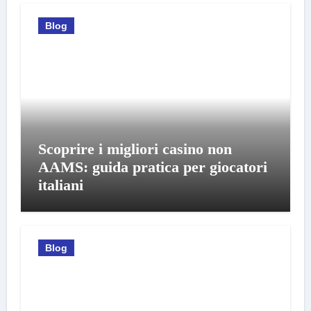
Blog
Scoprire i migliori casino non
AAMS: guida pratica per giocatori
italiani
Blog