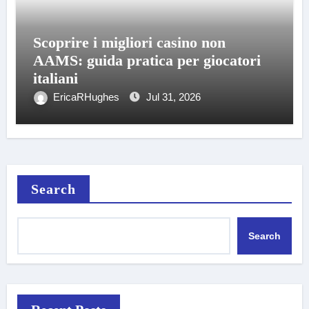
Scoprire i migliori casino non
AAMS: guida pratica per giocatori
italiani
EricaRHughes
Jul 31, 2026
Search
Search