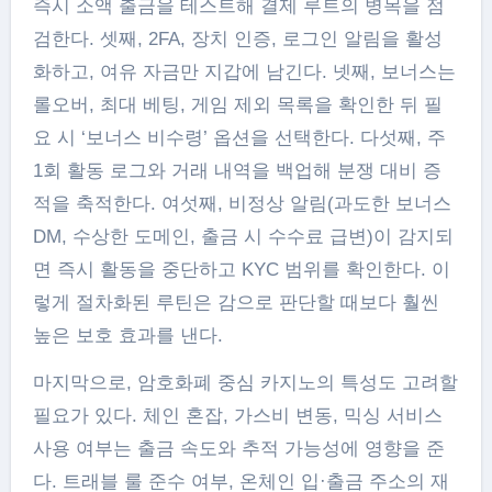
즉시 소액 출금을 테스트해 결제 루트의 병목을 점
검한다. 셋째, 2FA, 장치 인증, 로그인 알림을 활성
화하고, 여유 자금만 지갑에 남긴다. 넷째, 보너스는
롤오버, 최대 베팅, 게임 제외 목록을 확인한 뒤 필
요 시 ‘보너스 비수령’ 옵션을 선택한다. 다섯째, 주
1회 활동 로그와 거래 내역을 백업해 분쟁 대비 증
적을 축적한다. 여섯째, 비정상 알림(과도한 보너스
DM, 수상한 도메인, 출금 시 수수료 급변)이 감지되
면 즉시 활동을 중단하고 KYC 범위를 확인한다. 이
렇게 절차화된 루틴은 감으로 판단할 때보다 훨씬
높은 보호 효과를 낸다.
마지막으로, 암호화폐 중심 카지노의 특성도 고려할
필요가 있다. 체인 혼잡, 가스비 변동, 믹싱 서비스
사용 여부는 출금 속도와 추적 가능성에 영향을 준
다. 트래블 룰 준수 여부, 온체인 입·출금 주소의 재