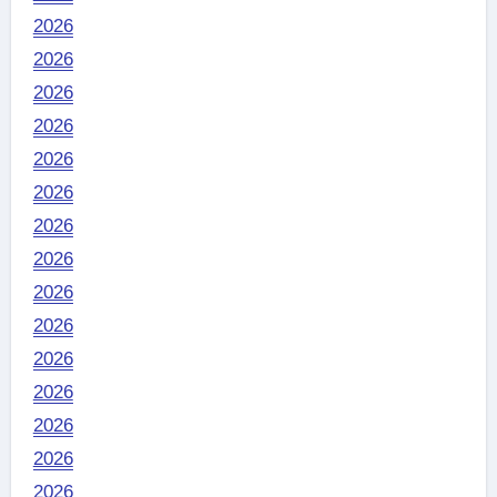
2026
2026
2026
2026
2026
2026
2026
2026
2026
2026
2026
2026
2026
2026
2026