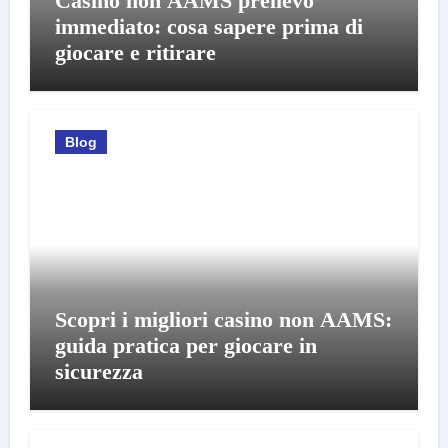
Casino non AAMS prelievo
immediato: cosa sapere prima di
giocare e ritirare
Blog
Scopri i migliori casino non AAMS:
guida pratica per giocare in
sicurezza