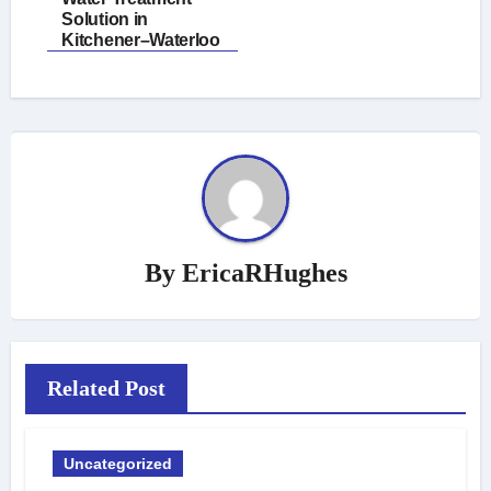
Solution in
Kitchener–Waterloo
By
EricaRHughes
Related Post
Uncategorized