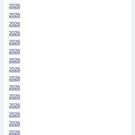
2026
2026
2026
2026
2026
2026
2026
2026
2026
2026
2026
2026
2026
2026
2026