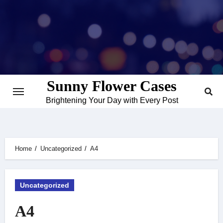
Skip
to
content
Sunny Flower Cases
Brightening Your Day with Every Post
Home
Uncategorized
A4
Uncategorized
A4