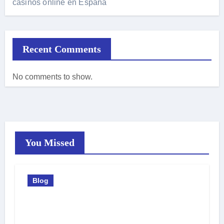
casinos online en España
Recent Comments
No comments to show.
You Missed
Blog