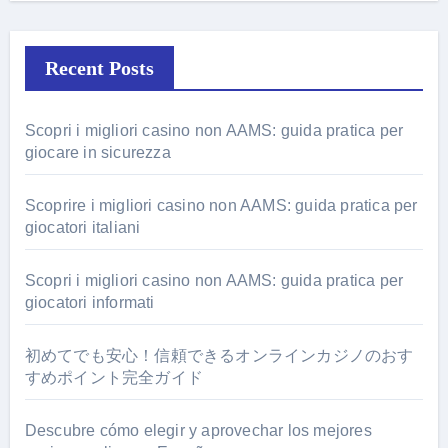
Recent Posts
Scopri i migliori casino non AAMS: guida pratica per
giocare in sicurezza
Scoprire i migliori casino non AAMS: guida pratica per
giocatori italiani
Scopri i migliori casino non AAMS: guida pratica per
giocatori informati
初めてでも安心！信頼できるオンラインカジノのおす
すめポイント完全ガイド
Descubre cómo elegir y aprovechar los mejores