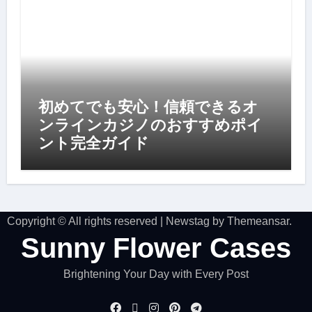
初めてでも安心！信頼できるオ
ンラインカジノのおすすめポイ
ント完全ガイド
Copyright © All rights reserved
|
Newstag
by
Themeansar
.
Sunny Flower Cases
Brightening Your Day with Every Post