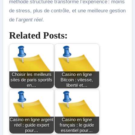
méthode structurée transforme l’expérience : moins
de stress, plus de contrôle, et une meilleure gestion
de l’
argent réel
.
Related Posts:
Choisir les meilleurs
Casino en ligne
sites de paris sportifs
Bitcoin : vitesse,
en…
liberté et…
Casino en ligne argent
Casino en ligne
réel : guide expert
français : le guide
pour…
essentiel pour…