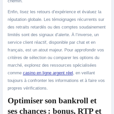
chemin.
Enfin, lisez les retours d’expérience et évaluez la
réputation globale. Les témoignages récurrents sur
des retraits retardés ou des comptes soudainement
limités sont des signaux d’alerte. À l’inverse, un
service client réactif, disponible par chat et en
français, est un atout majeur. Pour approfondir vos
critères de sélection ou comparer les options du
marché, explorez des ressources spécialisées
comme
casino en ligne argent réel
, en veillant
toujours à confronter les informations et à faire vos
propres vérifications.
Optimiser son bankroll et
ses chances : bonus, RTP et