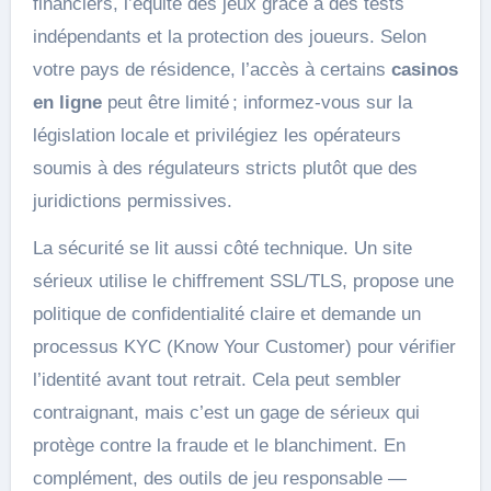
financiers, l’équité des jeux grâce à des tests
indépendants et la protection des joueurs. Selon
votre pays de résidence, l’accès à certains
casinos
en ligne
peut être limité ; informez-vous sur la
législation locale et privilégiez les opérateurs
soumis à des régulateurs stricts plutôt que des
juridictions permissives.
La sécurité se lit aussi côté technique. Un site
sérieux utilise le chiffrement SSL/TLS, propose une
politique de confidentialité claire et demande un
processus KYC (Know Your Customer) pour vérifier
l’identité avant tout retrait. Cela peut sembler
contraignant, mais c’est un gage de sérieux qui
protège contre la fraude et le blanchiment. En
complément, des outils de jeu responsable —