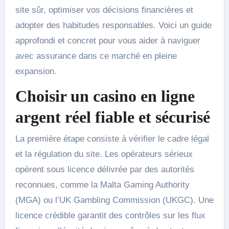
site sûr, optimiser vos décisions financières et
adopter des habitudes responsables. Voici un guide
approfondi et concret pour vous aider à naviguer
avec assurance dans ce marché en pleine
expansion.
Choisir un casino en ligne
argent réel fiable et sécurisé
La première étape consiste à vérifier le cadre légal
et la régulation du site. Les opérateurs sérieux
opèrent sous licence délivrée par des autorités
reconnues, comme la Malta Gaming Authority
(MGA) ou l’UK Gambling Commission (UKGC). Une
licence crédible garantit des contrôles sur les flux