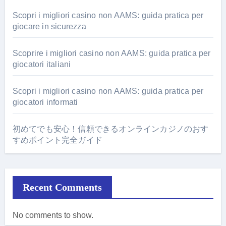
Scopri i migliori casino non AAMS: guida pratica per
giocare in sicurezza
Scoprire i migliori casino non AAMS: guida pratica per
giocatori italiani
Scopri i migliori casino non AAMS: guida pratica per
giocatori informati
初めてでも安心！信頼できるオンラインカジノのおす
すめポイント完全ガイド
Recent Comments
No comments to show.