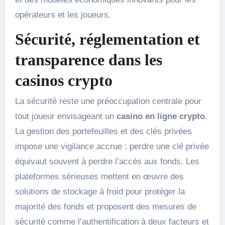
opérateurs et les joueurs.
Sécurité, réglementation et
transparence dans les
casinos crypto
La sécurité reste une préoccupation centrale pour
tout joueur envisageant un
casino en ligne crypto
.
La gestion des portefeuilles et des clés privées
impose une vigilance accrue : perdre une clé privée
équivaut souvent à perdre l’accès aux fonds. Les
plateformes sérieuses mettent en œuvre des
solutions de stockage à froid pour protéger la
majorité des fonds et proposent des mesures de
sécurité comme l’authentification à deux facteurs et