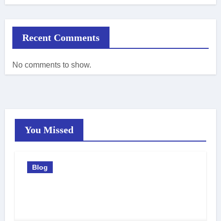
Recent Comments
No comments to show.
You Missed
Blog