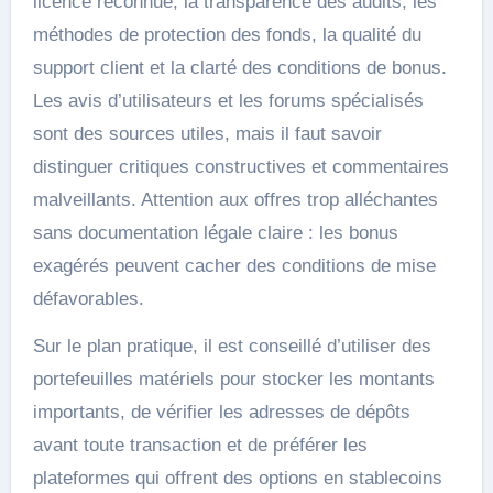
licence reconnue, la transparence des audits, les
méthodes de protection des fonds, la qualité du
support client et la clarté des conditions de bonus.
Les avis d’utilisateurs et les forums spécialisés
sont des sources utiles, mais il faut savoir
distinguer critiques constructives et commentaires
malveillants. Attention aux offres trop alléchantes
sans documentation légale claire : les bonus
exagérés peuvent cacher des conditions de mise
défavorables.
Sur le plan pratique, il est conseillé d’utiliser des
portefeuilles matériels pour stocker les montants
importants, de vérifier les adresses de dépôts
avant toute transaction et de préférer les
plateformes qui offrent des options en stablecoins