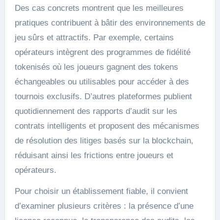
Des cas concrets montrent que les meilleures
pratiques contribuent à bâtir des environnements de
jeu sûrs et attractifs. Par exemple, certains
opérateurs intègrent des programmes de fidélité
tokenisés où les joueurs gagnent des tokens
échangeables ou utilisables pour accéder à des
tournois exclusifs. D’autres plateformes publient
quotidiennement des rapports d’audit sur les
contrats intelligents et proposent des mécanismes
de résolution des litiges basés sur la blockchain,
réduisant ainsi les frictions entre joueurs et
opérateurs.
Pour choisir un établissement fiable, il convient
d’examiner plusieurs critères : la présence d’une