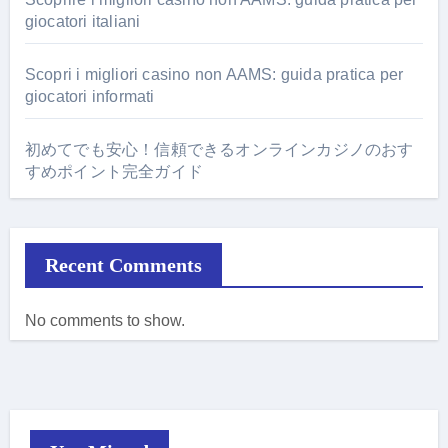
giocatori italiani
Scopri i migliori casino non AAMS: guida pratica per
giocatori informati
初めてでも安心！信頼できるオンラインカジノのおす
すめポイント完全ガイド
Recent Comments
No comments to show.