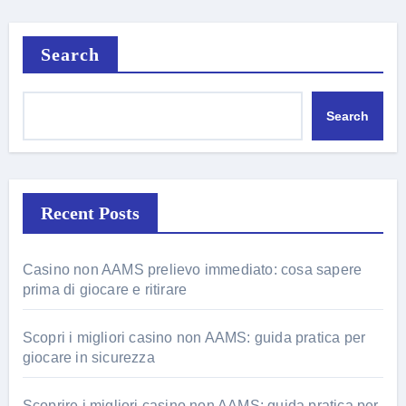
Search
Search
Recent Posts
Casino non AAMS prelievo immediato: cosa sapere
prima di giocare e ritirare
Scopri i migliori casino non AAMS: guida pratica per
giocare in sicurezza
Scoprire i migliori casino non AAMS: guida pratica per