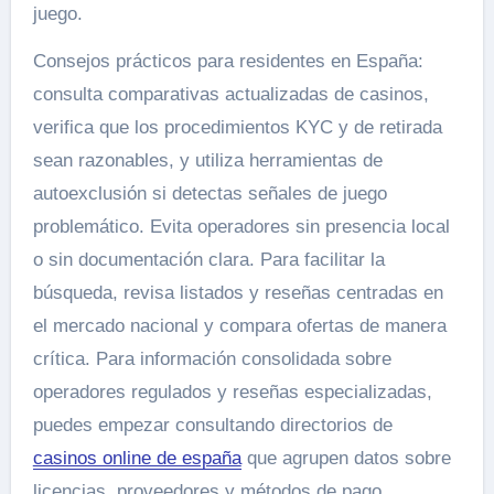
juego.
Consejos prácticos para residentes en España:
consulta comparativas actualizadas de casinos,
verifica que los procedimientos KYC y de retirada
sean razonables, y utiliza herramientas de
autoexclusión si detectas señales de juego
problemático. Evita operadores sin presencia local
o sin documentación clara. Para facilitar la
búsqueda, revisa listados y reseñas centradas en
el mercado nacional y compara ofertas de manera
crítica. Para información consolidada sobre
operadores regulados y reseñas especializadas,
puedes empezar consultando directorios de
casinos online de españa
que agrupen datos sobre
licencias, proveedores y métodos de pago.