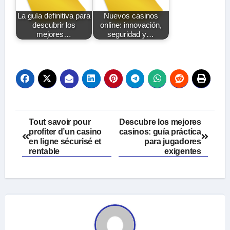
La guía definitiva para
Nuevos casinos
descubrir los
online: innovación,
mejores…
seguridad y…
Post
Tout savoir pour
Descubre los mejores
profiter d’un casino
casinos: guía práctica
navigation
en ligne sécurisé et
para jugadores
rentable
exigentes