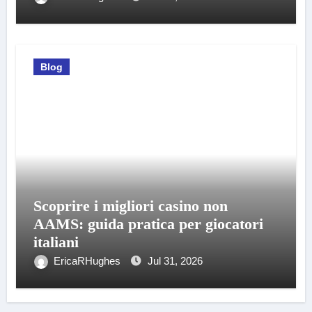
Blog
Scoprire i migliori casino non
AAMS: guida pratica per giocatori
italiani
EricaRHughes
Jul 31, 2026