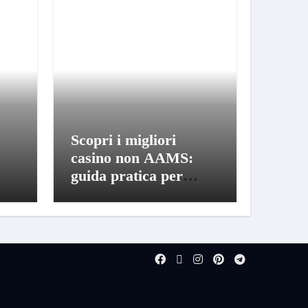
Scopri i migliori
casino non AAMS:
guida pratica per
giocatori informati