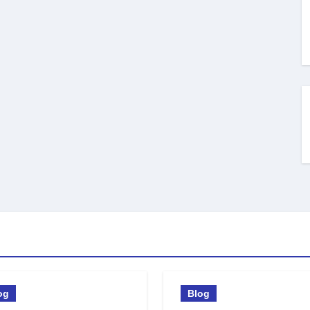
og
Blog