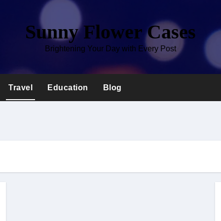
Sunny Flower Cases
Brightening Your Day with Every Post
Travel
Education
Blog