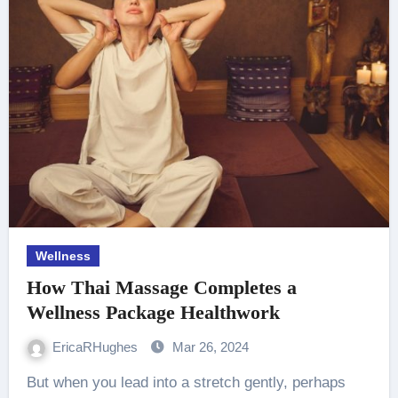
Wellness
How Thai Massage Completes a
Wellness Package Healthwork
EricaRHughes
Mar 26, 2024
But when you lead into a stretch gently, perhaps