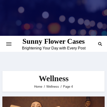
Skip
to
content
Sunny Flower Cases
Brightening Your Day with Every Post
Wellness
Home
Wellness
Page 4