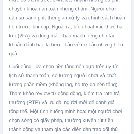
chuyển khoản an toàn nhưng chậm. Người chơi
cần so sánh phí, thời gian xử lý và chính sách hoàn
tiền trước khi nạp. Ngoài ra, kích hoạt xác thực hai
lớp (2FA) và dùng mật khẩu mạnh riêng cho tài
khoản đánh bạc là bước bảo vệ cơ bản nhưng hiệu
quả.
Cuối cùng, lựa chọn nền tảng nên dựa trên uy tín,
lịch sử thanh toán, số lượng người chơi và chất
lượng phần mềm (không lag, hỗ trợ đa nền tảng).
Tham khảo review từ cộng đồng, kiểm tra rate trả
thưởng (RTP) và ưu đãi người mới để đánh giá
tổng thể. Một tình huống minh họa: một người chơi
chọn sòng có giấy phép, thường xuyên rút tiền
thành công và tham gia các diễn đàn trao đổi thủ