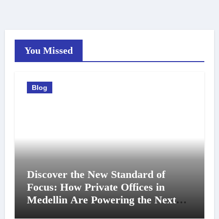
You Missed
Blog
Discover the New Standard of
Focus: How Private Offices in
Medellin Are Powering the Next
Generation of Professionals