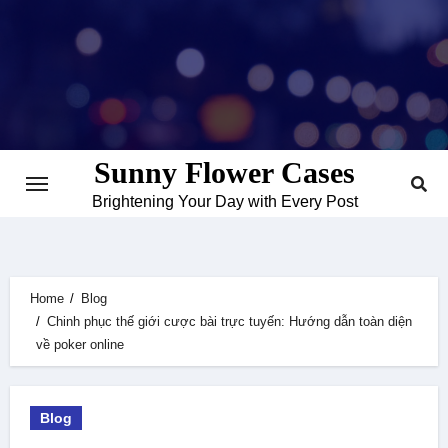
Skip
to
content
Sunny Flower Cases
Brightening Your Day with Every Post
Home
Blog
Chinh phục thế giới cược bài trực tuyến: Hướng dẫn toàn diện
về poker online
Blog