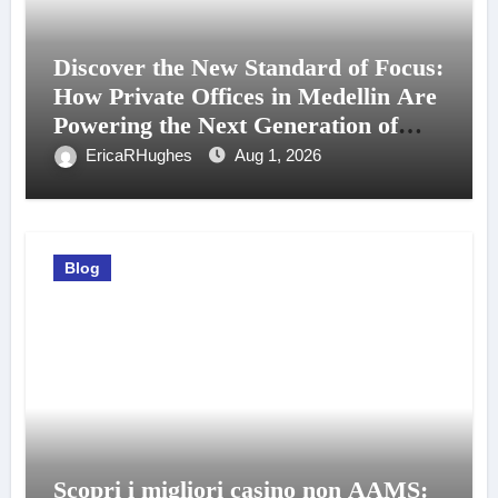
Discover the New Standard of Focus:
How Private Offices in Medellin Are
Powering the Next Generation of
Professionals
EricaRHughes
Aug 1, 2026
Blog
Scopri i migliori casino non AAMS: