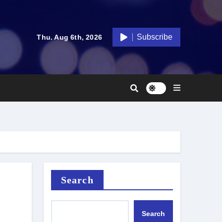
Subscribe
Thu. Aug 6th, 2026
Search
Search