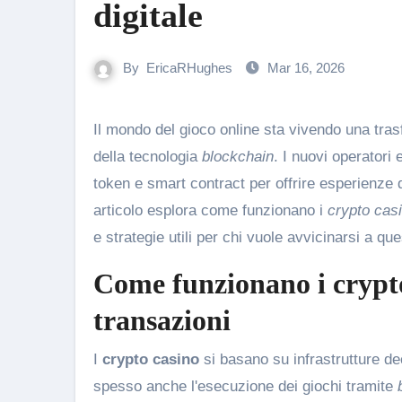
digitale
By
EricaRHughes
Mar 16, 2026
Il mondo del gioco online sta vivendo una tras
della tecnologia
blockchain
. I nuovi operatori
token e smart contract per offrire esperienze 
articolo esplora come funzionano i
crypto cas
e strategie utili per chi vuole avvicinarsi a que
Come funzionano i crypto
transazioni
I
crypto casino
si basano su infrastrutture dec
spesso anche l'esecuzione dei giochi tramite