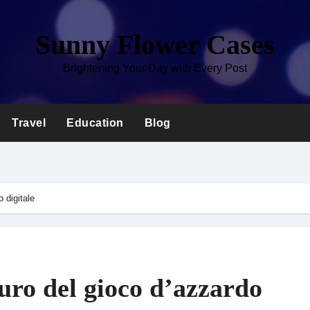
Sunny Flower Cases
Brightening Your Day with Every Post
Travel
Education
Blog
o digitale
turo del gioco d’azzardo