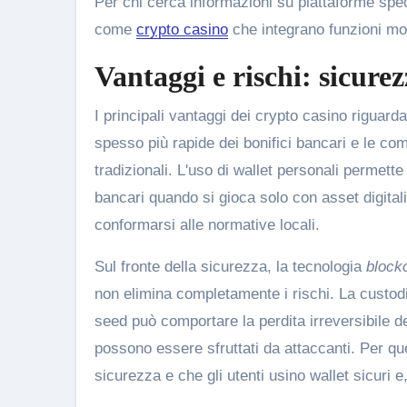
Per chi cerca informazioni su piattaforme speci
come
crypto casino
che integrano funzioni mo
Vantaggi e rischi: sicure
I principali vantaggi dei crypto casino riguard
spesso più rapide dei bonifici bancari e le co
tradizionali. L'uso di wallet personali permet
bancari quando si gioca solo con asset digita
conformarsi alle normative locali.
Sul fronte della sicurezza, la tecnologia
block
non elimina completamente i rischi. La custodia 
seed può comportare la perdita irreversibile dei
possono essere sfruttati da attaccanti. Per que
sicurezza e che gli utenti usino wallet sicuri 