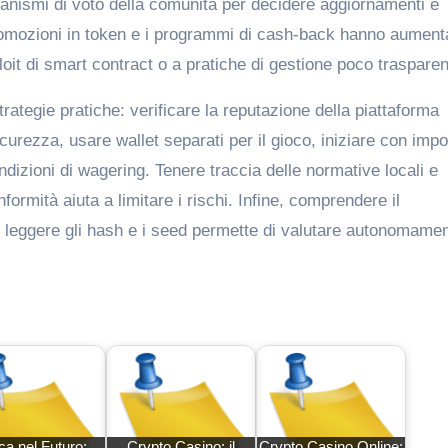
nismi di voto della comunità per decidere aggiornamenti e
romozioni in token e i programmi di cash-back hanno aumenta
ploit di smart contract o a pratiche di gestione poco trasparen
trategie pratiche: verificare la reputazione della piattaforma
curezza, usare wallet separati per il gioco, iniziare con impo
ondizioni di wagering. Tenere traccia delle normative locali e
formità aiuta a limitare i rischi. Infine, comprendere il
r leggere gli hash e i seed permette di valutare autonomamen
ca nel Futuro:
Crypto Casino: il
Crypto Casino Online: