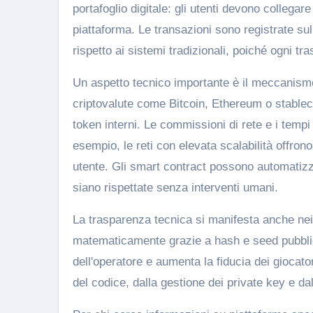
portafoglio digitale: gli utenti devono collegar
piattaforma. Le transazioni sono registrate sul
rispetto ai sistemi tradizionali, poiché ogni t
Un aspetto tecnico importante è il meccanismo
criptovalute come Bitcoin, Ethereum o stableco
token interni. Le commissioni di rete e i tempi
esempio, le reti con elevata scalabilità offrono
utente. Gli smart contract possono automatizza
siano rispettate senza interventi umani.
La trasparenza tecnica si manifesta anche nei gi
matematicamente grazie a hash e seed pubblic
dell'operatore e aumenta la fiducia dei giocato
del codice, dalla gestione dei private key e da