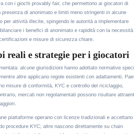
 con i giochi provably fair, che permettono ai giocatori di
 la presenza di anonimato e limiti meno stringenti in alcune
uso per attività illecite, spingendo le autorità a implementare
 bilanciare i benefici di anonimato e rapidità con la necessità
ertificazioni e misure di sicurezza chiare.
reali e strategie per i giocatori
entata: alcune giurisdizioni hanno adottato normative speci
, mentre altre applicano regole esistenti con adattamenti. Pae
o misure di conformità, KYC e controllo del riciclaggio,
ntrario, mercati non regolamentati possono risultare attraent
aggiori.
une piattaforme operano con licenze tradizionali e accettano
o procedure KYC; altre nascono direttamente su chain