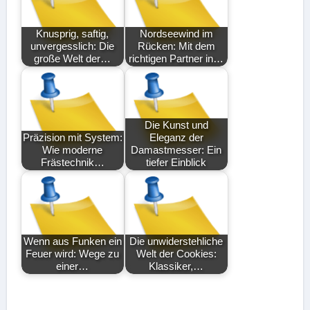
Knusprig, saftig,
Nordseewind im
unvergesslich: Die
Rücken: Mit dem
große Welt der…
richtigen Partner in…
Die Kunst und
Präzision mit System:
Eleganz der
Wie moderne
Damastmesser: Ein
Frästechnik…
tiefer Einblick
Wenn aus Funken ein
Die unwiderstehliche
Feuer wird: Wege zu
Welt der Cookies:
einer…
Klassiker,…