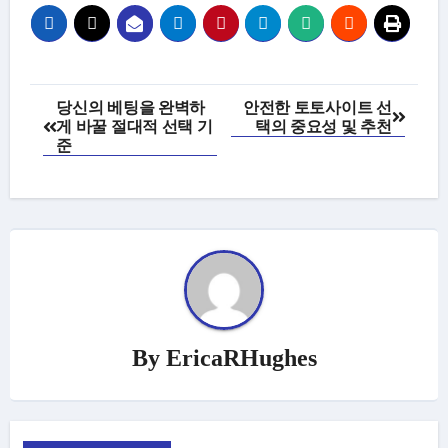
Post
당신의 베팅을 완벽하
안전한 토토사이트 선
게 바꿀 절대적 선택 기
택의 중요성 및 추천
navigation
준
By
EricaRHughes