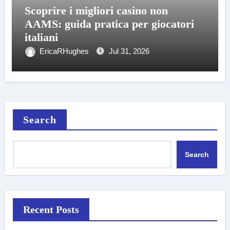
Scoprire i migliori casino non
AAMS: guida pratica per giocatori
italiani
EricaRHughes
Jul 31, 2026
Search
Search
Recent Posts