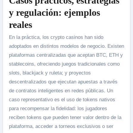
Casos prácticos, estrategias
y regulación: ejemplos
reales
En la práctica, los crypto casinos han sido
adoptados en distintos modelos de negocio. Existen
plataformas centralizadas que aceptan BTC, ETH y
stablecoins, ofreciendo juegos tradicionales como
slots, blackjack y ruleta; y proyectos
descentralizados que ejecutan apuestas a través
de contratos inteligentes en redes públicas. Un
caso representativo es el uso de tokens nativos
para recompensar la fidelidad: los jugadores
reciben tokens que pueden tener valor dentro de la
plataforma, acceder a torneos exclusivos o ser