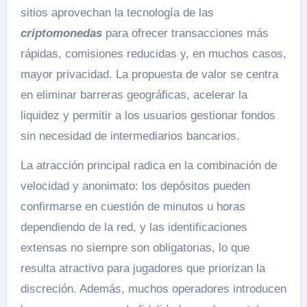
sitios aprovechan la tecnología de las
criptomonedas
para ofrecer transacciones más
rápidas, comisiones reducidas y, en muchos casos,
mayor privacidad. La propuesta de valor se centra
en eliminar barreras geográficas, acelerar la
liquidez y permitir a los usuarios gestionar fondos
sin necesidad de intermediarios bancarios.
La atracción principal radica en la combinación de
velocidad y anonimato: los depósitos pueden
confirmarse en cuestión de minutos u horas
dependiendo de la red, y las identificaciones
extensas no siempre son obligatorias, lo que
resulta atractivo para jugadores que priorizan la
discreción. Además, muchos operadores introducen