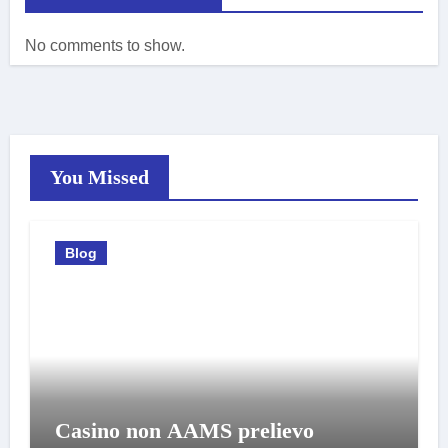
No comments to show.
You Missed
Blog
Casino non AAMS prelievo