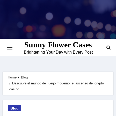
Skip
to
content
Sunny Flower Cases
Brightening Your Day with Every Post
Home
Blog
Descubre el mundo del juego moderno: el ascenso del crypto
casino
Blog