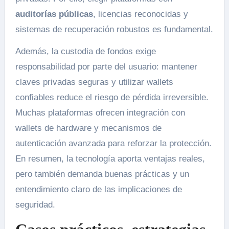
auditorías públicas
, licencias reconocidas y
sistemas de recuperación robustos es fundamental.
Además, la custodia de fondos exige
responsabilidad por parte del usuario: mantener
claves privadas seguras y utilizar wallets
confiables reduce el riesgo de pérdida irreversible.
Muchas plataformas ofrecen integración con
wallets de hardware y mecanismos de
autenticación avanzada para reforzar la protección.
En resumen, la tecnología aporta ventajas reales,
pero también demanda buenas prácticas y un
entendimiento claro de las implicaciones de
seguridad.