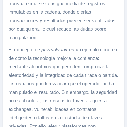
transparencia se consigue mediante registros
inmutables en la cadena, donde ciertas
transacciones y resultados pueden ser verificados
por cualquiera, lo cual reduce las dudas sobre
manipulación.
El concepto de
provably fair
es un ejemplo concreto
de cómo la tecnología mejora la confianza:
mediante algoritmos que permiten comprobar la
aleatoriedad y la integridad de cada tirada o partida,
los usuarios pueden validar que el operador no ha
manipulado el resultado. Sin embargo, la seguridad
no es absoluta; los riesgos incluyen ataques a
exchanges, vulnerabilidades en contratos
inteligentes o fallos en la custodia de claves
privadas. Por ello, elegir plataformas con