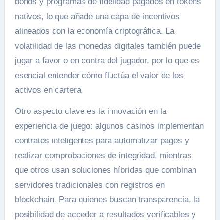
bonos y programas de fidelidad pagados en tokens
nativos, lo que añade una capa de incentivos
alineados con la economía criptográfica. La
volatilidad de las monedas digitales también puede
jugar a favor o en contra del jugador, por lo que es
esencial entender cómo fluctúa el valor de los
activos en cartera.
Otro aspecto clave es la innovación en la
experiencia de juego: algunos casinos implementan
contratos inteligentes para automatizar pagos y
realizar comprobaciones de integridad, mientras
que otros usan soluciones híbridas que combinan
servidores tradicionales con registros en
blockchain. Para quienes buscan transparencia, la
posibilidad de acceder a resultados verificables y