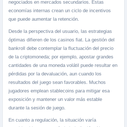
negociados en mercados secundarios. Estas
economías internas crean un ciclo de incentivos
que puede aumentar la retención.
Desde la perspectiva del usuario, las estrategias
óptimas difieren de los casinos fiat. La gestión del
bankroll debe contemplar la fluctuación del precio
de la criptomoneda; por ejemplo, apostar grandes
cantidades de una moneda volátil puede resultar en
pérdidas por la devaluación, aun cuando los
resultados del juego sean favorables. Muchos
jugadores emplean stablecoins para mitigar esa
exposición y mantener un valor más estable
durante la sesión de juego.
En cuanto a regulación, la situación varía