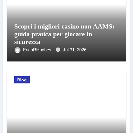
Scopri i migliori casino non AAMS:
guida pratica per giocare in
sicurezza
EricaRHughes
Jul 31, 2026
Blog