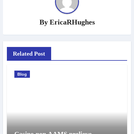
By
EricaRHughes
Related Post
Blog
Casino non AAMS prelievo