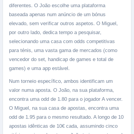
diferentes. O João escolhe uma plataforma
baseada apenas num anúncio de um bónus
elevado, sem verificar outros aspetos. O Miguel,
por outro lado, dedica tempo a pesquisar,
selecionando uma casa com odds competitivas
para ténis, uma vasta gama de mercados (como
vencedor do set, handicap de games e total de
games) e uma app estável.
Num torneio específico, ambos identificam um
valor numa aposta. O João, na sua plataforma,
encontra uma odd de 1.80 para o jogador A vencer.
O Miguel, na sua casa de apostas, encontra uma
odd de 1.95 para o mesmo resultado. A longo de 10
apostas idênticas de 10€ cada, assumindo cinco