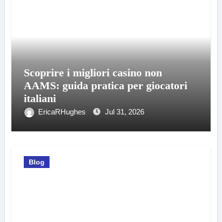
Scoprire i migliori casino non
AAMS: guida pratica per giocatori
italiani
EricaRHughes
Jul 31, 2026
Blog