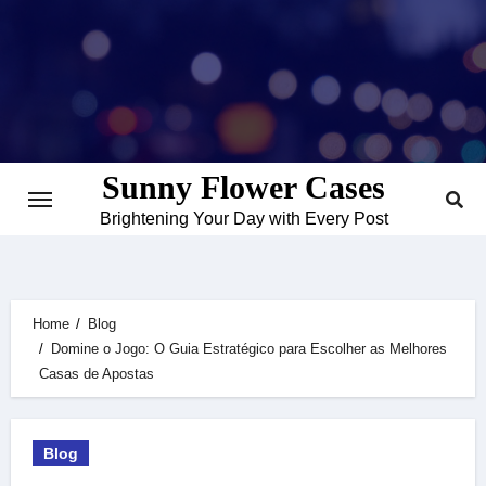
Skip
to
content
Sunny Flower Cases
Brightening Your Day with Every Post
Home
Blog
Domine o Jogo: O Guia Estratégico para Escolher as Melhores
Casas de Apostas
Blog