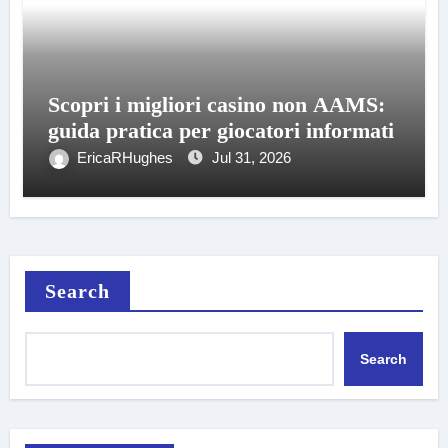
Scopri i migliori casino non AAMS:
guida pratica per giocatori informati
EricaRHughes
Jul 31, 2026
Search
Search