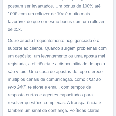
possam ser levantados. Um bónus de 100% até
100€ com um rollover de 10x é muito mais
favorável do que o mesmo bónus com um rollover
de 25x.
Outro aspeto frequentemente negligenciado é o
suporte ao cliente. Quando surgem problemas com
um depósito, um levantamento ou uma aposta mal
registada, a eficiência e a disponibilidade do apoio
são vitais. Uma casa de apostas de topo oferece
múltiplos canais de comunicação, como
chat ao
vivo 24/7
, telefone e email, com tempos de
resposta curtos e agentes capacitados para
resolver questões complexas. A transparência é
também um sinal de confiança. Políticas claras