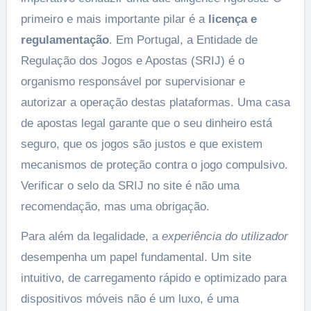
primeiro e mais importante pilar é a
licença e
regulamentação
. Em Portugal, a Entidade de
Regulação dos Jogos e Apostas (SRIJ) é o
organismo responsável por supervisionar e
autorizar a operação destas plataformas. Uma casa
de apostas legal garante que o seu dinheiro está
seguro, que os jogos são justos e que existem
mecanismos de proteção contra o jogo compulsivo.
Verificar o selo da SRIJ no site é não uma
recomendação, mas uma obrigação.
Para além da legalidade, a
experiência do utilizador
desempenha um papel fundamental. Um site
intuitivo, de carregamento rápido e optimizado para
dispositivos móveis não é um luxo, é uma