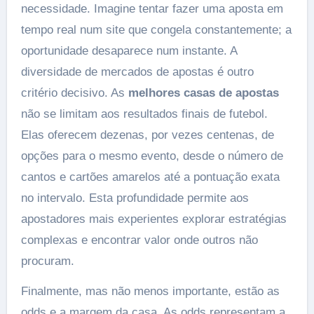
necessidade. Imagine tentar fazer uma aposta em
tempo real num site que congela constantemente; a
oportunidade desaparece num instante. A
diversidade de mercados de apostas é outro
critério decisivo. As
melhores casas de apostas
não se limitam aos resultados finais de futebol.
Elas oferecem dezenas, por vezes centenas, de
opções para o mesmo evento, desde o número de
cantos e cartões amarelos até a pontuação exata
no intervalo. Esta profundidade permite aos
apostadores mais experientes explorar estratégias
complexas e encontrar valor onde outros não
procuram.
Finalmente, mas não menos importante, estão as
odds e a margem da casa. As odds representam a