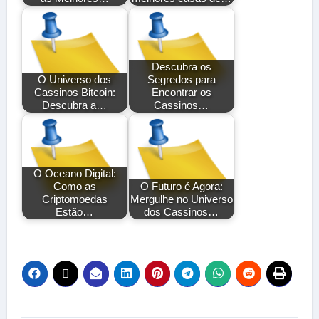
Descubra os
O Universo dos
Segredos para
Cassinos Bitcoin:
Encontrar os
Descubra a…
Cassinos…
O Oceano Digital:
Como as
O Futuro é Agora:
Criptomoedas
Mergulhe no Universo
Estão…
dos Cassinos…