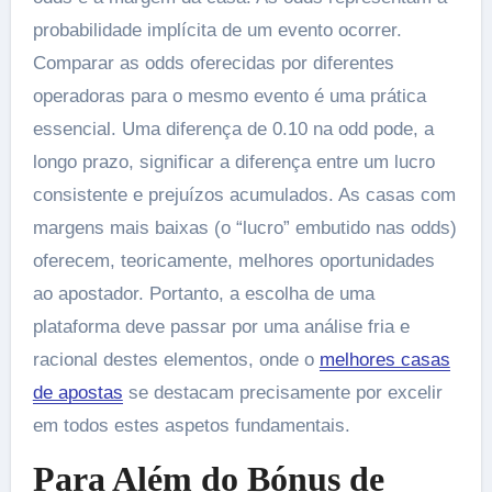
probabilidade implícita de um evento ocorrer.
Comparar as odds oferecidas por diferentes
operadoras para o mesmo evento é uma prática
essencial. Uma diferença de 0.10 na odd pode, a
longo prazo, significar a diferença entre um lucro
consistente e prejuízos acumulados. As casas com
margens mais baixas (o “lucro” embutido nas odds)
oferecem, teoricamente, melhores oportunidades
ao apostador. Portanto, a escolha de uma
plataforma deve passar por uma análise fria e
racional destes elementos, onde o
melhores casas
de apostas
se destacam precisamente por excelir
em todos estes aspetos fundamentais.
Para Além do Bónus de