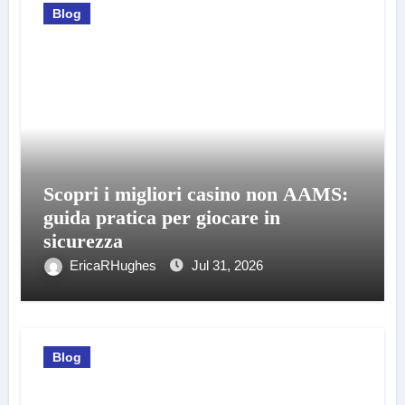
Blog
Scopri i migliori casino non AAMS:
guida pratica per giocare in
sicurezza
EricaRHughes
Jul 31, 2026
Blog