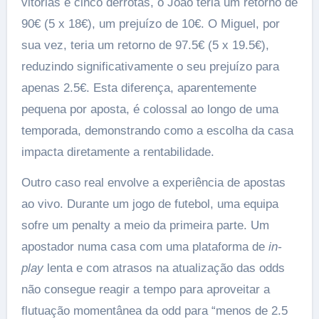
vitórias e cinco derrotas, o João teria um retorno de
90€ (5 x 18€), um prejuízo de 10€. O Miguel, por
sua vez, teria um retorno de 97.5€ (5 x 19.5€),
reduzindo significativamente o seu prejuízo para
apenas 2.5€. Esta diferença, aparentemente
pequena por aposta, é colossal ao longo de uma
temporada, demonstrando como a escolha da casa
impacta diretamente a rentabilidade.
Outro caso real envolve a experiência de apostas
ao vivo. Durante um jogo de futebol, uma equipa
sofre um penalty a meio da primeira parte. Um
apostador numa casa com uma plataforma de
in-
play
lenta e com atrasos na atualização das odds
não consegue reagir a tempo para aproveitar a
flutuação momentânea da odd para “menos de 2.5