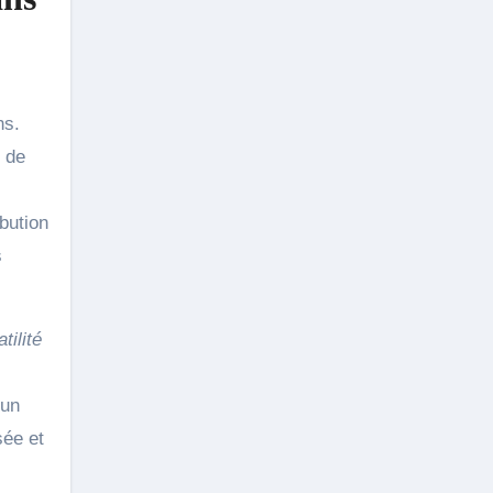
ns.
e de
bution
s
atilité
’un
sée et