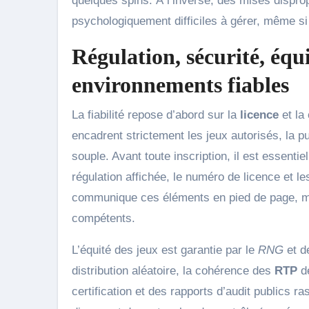
quelques spins. À l’inverse, des mises dispro
psychologiquement difficiles à gérer, même si 
Régulation, sécurité, équi
environnements fiables
La fiabilité repose d’abord sur la
licence
et la 
encadrent strictement les jeux autorisés, la pu
souple. Avant toute inscription, il est essentiel 
régulation affichée, le numéro de licence et le
communique ces éléments en pied de page, me
compétents.
L’équité des jeux est garantie par le
RNG
et d
distribution aléatoire, la cohérence des
RTP
dé
certification et des rapports d’audit publics ra