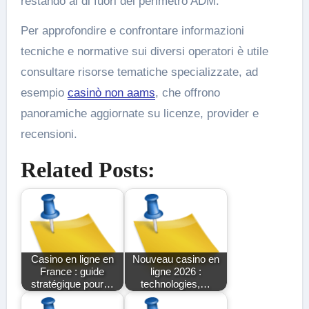
restando al di fuori del perimetro ADM.
Per approfondire e confrontare informazioni
tecniche e normative sui diversi operatori è utile
consultare risorse tematiche specializzate, ad
esempio
casinò non aams
, che offrono
panoramiche aggiornate su licenze, provider e
recensioni.
Related Posts:
Casino en ligne en
Nouveau casino en
France : guide
ligne 2026 :
stratégique pour…
technologies,…