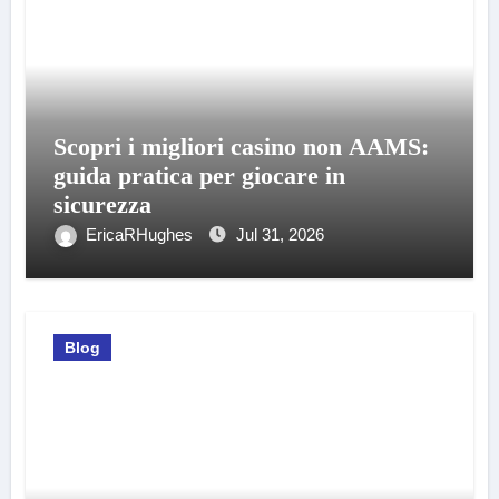
Scopri i migliori casino non AAMS:
guida pratica per giocare in
sicurezza
EricaRHughes
Jul 31, 2026
Blog