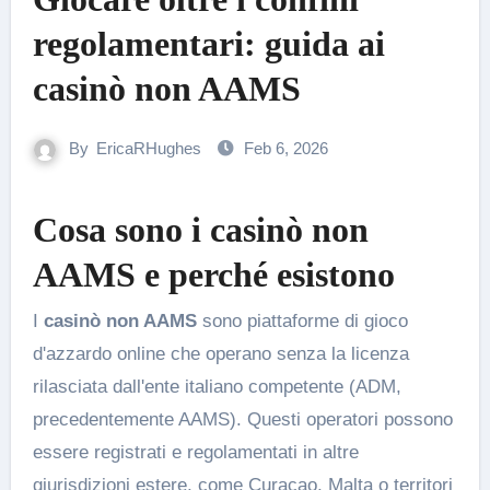
regolamentari: guida ai
casinò non AAMS
By
EricaRHughes
Feb 6, 2026
Cosa sono i casinò non
AAMS e perché esistono
I
casinò non AAMS
sono piattaforme di gioco
d'azzardo online che operano senza la licenza
rilasciata dall'ente italiano competente (ADM,
precedentemente AAMS). Questi operatori possono
essere registrati e regolamentati in altre
giurisdizioni estere, come Curacao, Malta o territori