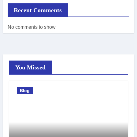
Recent Comments
No comments to show.
You Missed
Blog