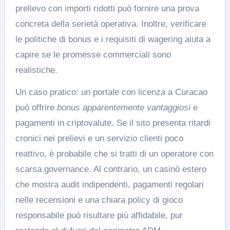
prelievo con importi ridotti può fornire una prova
concreta della serietà operativa. Inoltre, verificare
le politiche di bonus e i requisiti di wagering aiuta a
capire se le promesse commerciali sono
realistiche.
Un caso pratico: un portale con licenza a Curacao
può offrire
bonus apparentemente vantaggiosi
e
pagamenti in criptovalute. Se il sito presenta ritardi
cronici nei prelievi e un servizio clienti poco
reattivo, è probabile che si tratti di un operatore con
scarsa governance. Al contrario, un casinò estero
che mostra audit indipendenti, pagamenti regolari
nelle recensioni e una chiara policy di gioco
responsabile può risultare più affidabile, pur