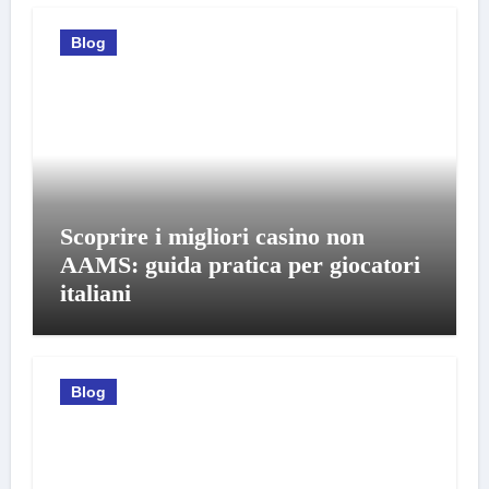
Blog
Scoprire i migliori casino non
AAMS: guida pratica per giocatori
italiani
Blog