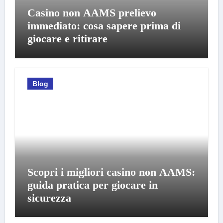
Casino non AAMS prelievo
immediato: cosa sapere prima di
giocare e ritirare
Blog
Scopri i migliori casino non AAMS:
guida pratica per giocare in
sicurezza