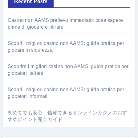
Recent Posts
Casino non AAMS prelievo immediato: cosa sapere
prima di giocare e ritirare
Scopri i migliori casino non AAMS: guida pratica per
giocare in sicurezza
Scoprire i migliori casino non AAMS: guida pratica per
giocatori italiani
Scopri i migliori casino non AAMS: guida pratica per
giocatori informati
初めてでも安心！信頼できるオンラインカジノのおす
すめポイント完全ガイド