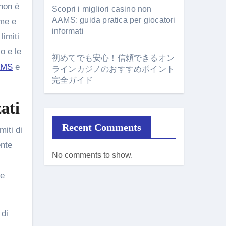
 non è
Scopri i migliori casino non
AAMS: guida pratica per giocatori
mme e
informati
limiti
vo e le
初めてでも安心！信頼できるオン
AMS
e
ラインカジノのおすすめポイント
完全ガイド
ati
Recent Comments
miti di
ente
No comments to show.
re
 di