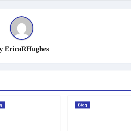
y
EricaRHughes
og
Blog