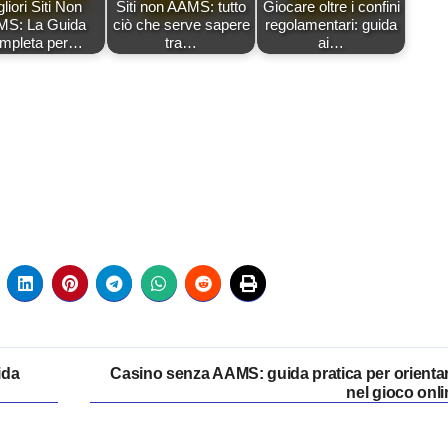
liori Siti Non
Siti non AAMS: tutto
Giocare oltre i confini
S: La Guida
ciò che serve sapere
regolamentari: guida
mpleta per…
tra…
ai…
ida
Casino senza AAMS: guida pratica per orientar
nel gioco onli