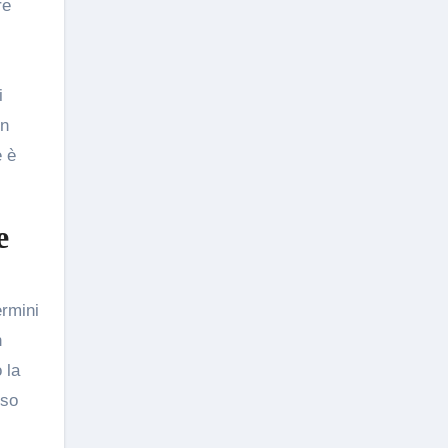
re
i
on
e è
e
ermini
n
 la
uso