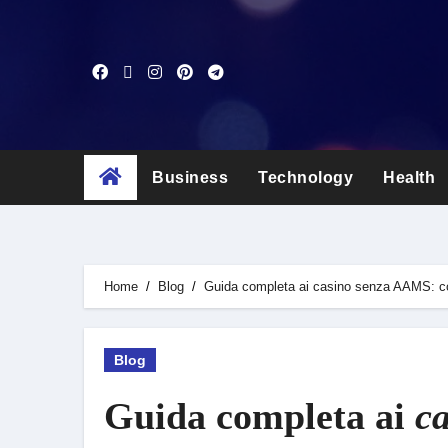
Skip
to
content
Business
Technology
Health
Home
Blog
Guida completa ai casino senza AAMS: co
Blog
Guida completa ai
c