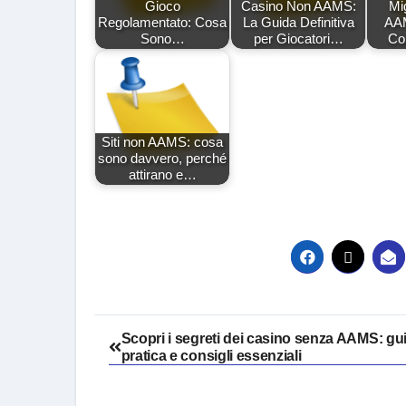
Gioco
Casino Non AAMS:
Mig
Regolamentato: Cosa
La Guida Definitiva
AAM
Sono…
per Giocatori…
Co
Siti non AAMS: cosa
sono davvero, perché
attirano e…
Post
Scopri i segreti dei casino senza AAMS: gu
pratica e consigli essenziali
navigation