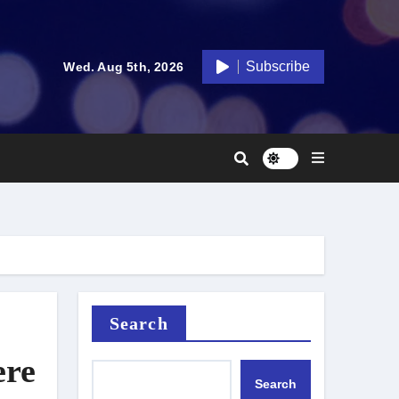
Subscribe
Wed. Aug 5th, 2026
Search
ere
Search