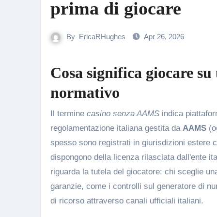
prima di giocare
By
EricaRHughes
Apr 26, 2026
Cosa significa giocare su
normativo
Il termine
casino senza AAMS
indica piattafor
regolamentazione italiana gestita da
AAMS
(o
spesso sono registrati in giurisdizioni estere
dispongono della licenza rilasciata dall'ente it
riguarda la tutela del giocatore: chi sceglie 
garanzie, come i controlli sul generatore di n
di ricorso attraverso canali ufficiali italiani.