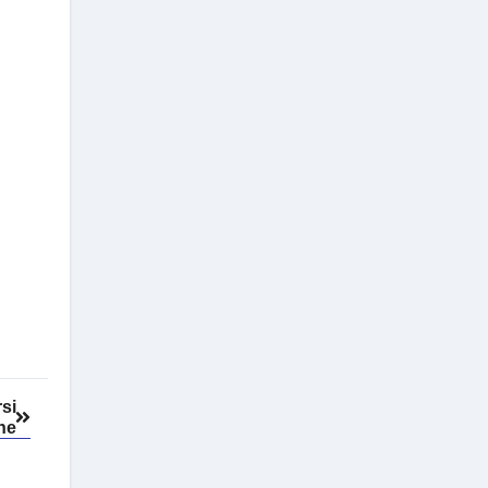
si
ne