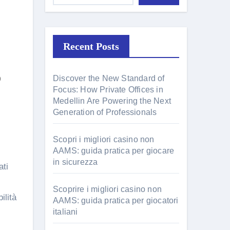
Recent Posts
o
Discover the New Standard of
Focus: How Private Offices in
Medellin Are Powering the Next
Generation of Professionals
Scopri i migliori casino non
AAMS: guida pratica per giocare
in sicurezza
ati
Scoprire i migliori casino non
ilità
AAMS: guida pratica per giocatori
italiani