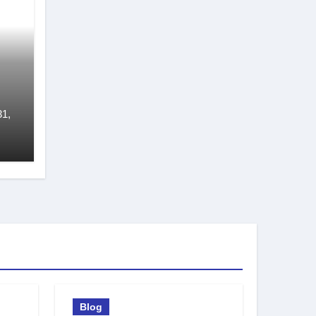
31,
Blog