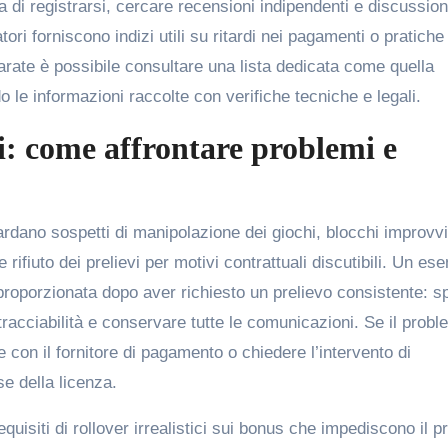
a di registrarsi, cercare recensioni indipendenti e discussion
tori forniscono indizi utili su ritardi nei pagamenti o pratiche
parate è possibile consultare una lista dedicata come quella
do le informazioni raccolte con verifiche tecniche e legali.
li: come affrontare problemi e
guardano sospetti di manipolazione dei giochi, blocchi improvvi
rifiuto dei prelievi per motivi contrattuali discutibili. Un es
proporzionata dopo aver richiesto un prelievo consistente: 
tracciabilità e conservare tutte le comunicazioni. Se il prob
e con il fornitore di pagamento o chiedere l’intervento di
e della licenza.
uisiti di rollover irrealistici sui bonus che impediscono il p