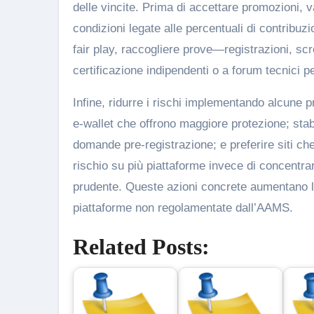
delle vincite. Prima di accettare promozioni, v
condizioni legate alle percentuali di contribuzi
fair play, raccogliere prove—registrazioni, scr
certificazione indipendenti o a forum tecnici p
Infine, ridurre i rischi implementando alcune 
e-wallet che offrono maggiore protezione; stabili
domande pre-registrazione; e preferire siti che 
rischio su più piattaforme invece di concentr
prudente. Queste azioni concrete aumentano la
piattaforme non regolamentate dall’AAMS.
Related Posts: