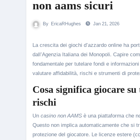
non aams sicuri
By
EricaRHughes
Jan 21, 2026
La crescita dei giochi d’azzardo online ha portato alla diffusione di molte piattaforme non regolamentate
dall’Agenzia Italiana dei Monopoli. Capire co
fondamentale per tutelare fondi e informazioni 
valutare affidabilità, rischi e strumenti di prot
Cosa significa giocare su
rischi
Un
casino non AAMS
è una piattaforma che non
Questo non implica automaticamente che si tra
protezione del giocatore. Le licenze estere (c