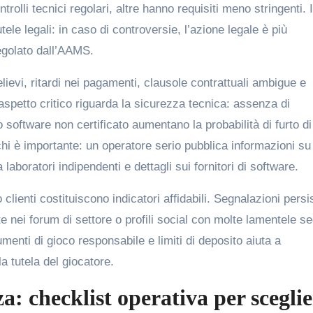
rolli tecnici regolari, altre hanno requisiti meno stringenti. I
ele legali: in caso di controversie, l’azione legale è più
egolato dall’AAMS.
relievi, ritardi nei pagamenti, clausole contrattuali ambigue e
aspetto critico riguarda la sicurezza tecnica: assenza di
 software non certificato aumentano la probabilità di furto di
ochi è importante: un operatore serio pubblica informazioni s
 laboratori indipendenti e dettagli sui fornitori di software.
 clienti costituiscono indicatori affidabili. Segnalazioni persi
lte nei forum di settore o profili social con molte lamentele 
umenti di gioco responsabile e limiti di deposito aiuta a
a tutela del giocatore.
a: checklist operativa per sceglie