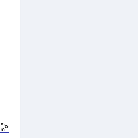
es
om