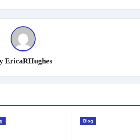
y
EricaRHughes
og
Blog