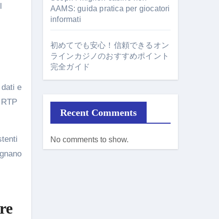
l
AAMS: guida pratica per giocatori
informati
初めてでも安心！信頼できるオン
ラインカジノのおすすめポイント
完全ガイド
 dati e
u RTP
Recent Comments
stenti
No comments to show.
segnano
re