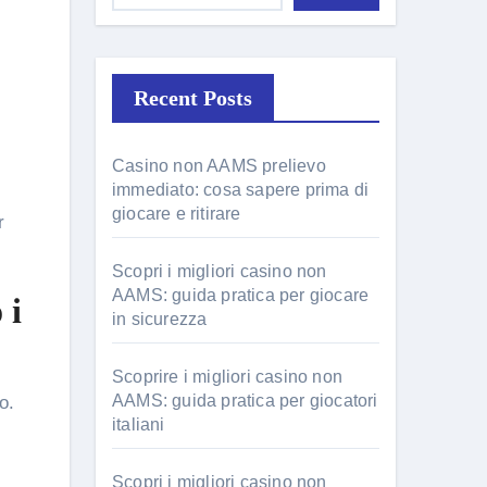
Recent Posts
Casino non AAMS prelievo
immediato: cosa sapere prima di
giocare e ritirare
r
Scopri i migliori casino non
AAMS: guida pratica per giocare
 i
in sicurezza
Scoprire i migliori casino non
AAMS: guida pratica per giocatori
o.
italiani
Scopri i migliori casino non