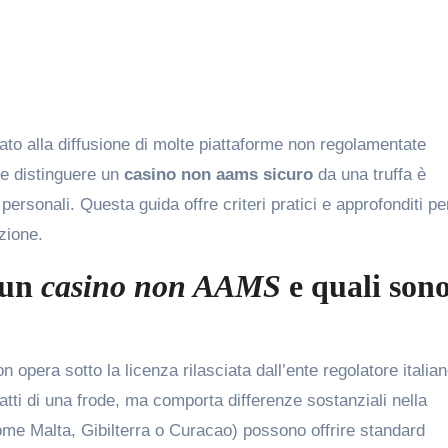
me distinguere un
casino non aams sicuro
da una truffa è
personali. Questa guida offre criteri pratici e approfonditi pe
ezione.
 un
casino non AAMS
e quali sono
 opera sotto la licenza rilasciata dall’ente regolatore italian
tti di una frode, ma comporta differenze sostanziali nella
ome Malta, Gibilterra o Curacao) possono offrire standard