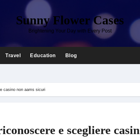
Sunny Flower Cases
Brightening Your Day with Every Post
Travel
Education
Blog
re casino non aams sicuri
iconoscere e scegliere casi