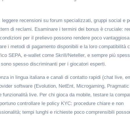
: leggere recensioni su forum specializzati, gruppi social e po
ttern di reclami. Esaminare i termini dei bonus è cruciale: req
 condizioni per il prelievo possono rendere poco vantaggiosa
re i metodi di pagamento disponibili e la loro compatibilità 
ifico SEPA, e‑wallet come Skrill/Neteller, e sempre più spes
 sono spesso discriminanti per i giocatori esperti.
 in lingua italiana e canali di contatto rapidi (chat live, em
 provider software (Evolution, NetEnt, Microgaming, Pragmatic
e funzionalità live. Per chi gioca da mobile, testare la compati
opportuno controllare le policy KYC: procedure chiare e non
sionalità; tempi lunghi e richieste poco comprensibili posso