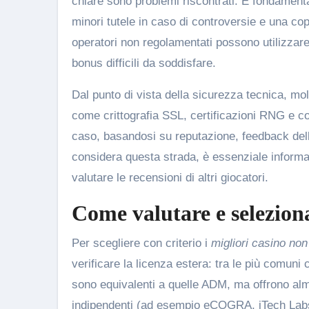
chiare sono problemi riscontrati. È fondamenta
minori tutele in caso di controversie e una cope
operatori non regolamentati possono utilizzare
bonus difficili da soddisfare.
Dal punto di vista della sicurezza tecnica, m
come crittografia SSL, certificazioni RNG e cont
caso, basandosi su reputazione, feedback dell
considera questa strada, è essenziale informars
valutare le recensioni di altri giocatori.
Come valutare e selezion
Per scegliere con criterio i
migliori casino n
verificare la licenza estera: tra le più comun
sono equivalenti a quelle ADM, ma offrono almen
indipendenti (ad esempio eCOGRA, iTech Labs) 