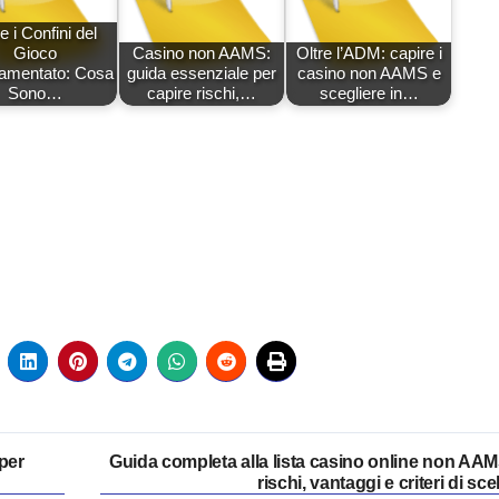
e i Confini del
Gioco
Casino non AAMS:
Oltre l’ADM: capire i
amentato: Cosa
guida essenziale per
casino non AAMS e
Sono…
capire rischi,…
scegliere in…
per
Guida completa alla lista casino online non AAM
rischi, vantaggi e criteri di sce