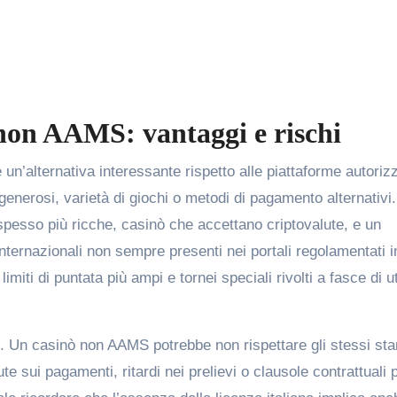
 non AAMS: vantaggi e rischi
n’alternativa interessante rispetto alle piattaforme autoriz
enerosi, varietà di giochi o metodi di pagamento alternativi.
 spesso più ricche, casinò che accettano criptovalute, e un
nternazionali non sempre presenti nei portali regolamentati i
limiti di puntata più ampi e tornei speciali rivolti a fasce di 
chi. Un casinò non AAMS potrebbe non rispettare gli stessi st
ute sui pagamenti, ritardi nei prelievi o clausole contrattuali