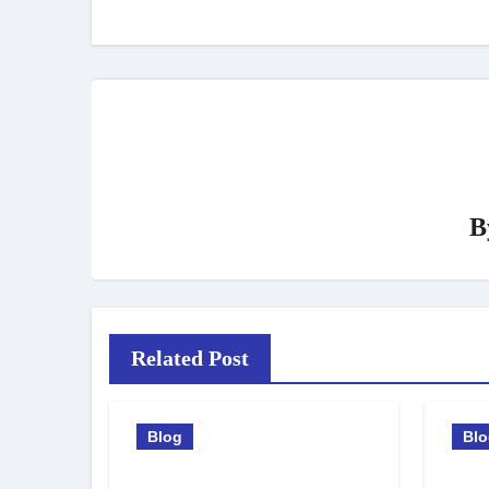
navigation
B
Related Post
Blog
Bl