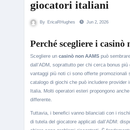
giocatori italiani
By
EricaRHughes
Jun 2, 2026
Perché scegliere i casinò
Scegliere un
casinò non AAMS
può sembrare u
dall’ADM, soprattutto per chi cerca bonus più g
vantaggi più noti ci sono offerte promozionali
catalogo di giochi che può includere provider i
Italia. Molti operatori esteri propongono anche 
differente.
Tuttavia, i benefici vanno bilanciati con i ris
di tutela del giocatore applicati dall’ADM: disp