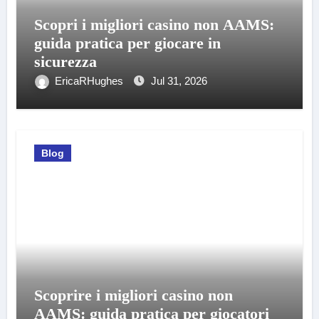
Scopri i migliori casino non AAMS:
guida pratica per giocare in
sicurezza
EricaRHughes
Jul 31, 2026
Blog
Scoprire i migliori casino non
AAMS: guida pratica per giocatori