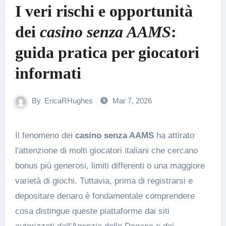
I veri rischi e opportunità
dei
casino senza AAMS
:
guida pratica per giocatori
informati
By
EricaRHughes
Mar 7, 2026
Il fenomeno dei
casino senza AAMS
ha attirato
l'attenzione di molti giocatori italiani che cercano
bonus più generosi, limiti differenti o una maggiore
varietà di giochi. Tuttavia, prima di registrarsi e
depositare denaro è fondamentale comprendere
cosa distingue queste piattaforme dai siti