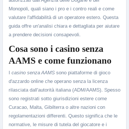
autorizzati dall'Agenzia delle Dogane e dei
Monopoli, quali siano i pro e i contro reali e come
valutare l'affidabilità di un operatore estero. Questa
guida offre un'analisi chiara e dettagliata per aiutare
a prendere decisioni consapevoli.
Cosa sono i casino senza
AAMS e come funzionano
I
casino senza AAMS
sono piattaforme di gioco
d'azzardo online che operano senza la licenza
rilasciata dall'autorità italiana (ADM/AAMS). Spesso
sono registrati sotto giurisdizioni estere come
Curacao, Malta, Gibilterra o altre nazioni con
regolamentazioni differenti. Questo significa che le
normative, le misure di tutela del giocatore e i