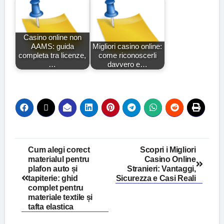
Casino online non
AAMS: guida
Migliori casino online:
completa tra licenze,
come riconoscerli
…
davvero e…
Post
Cum alegi corect
Scopri i Migliori
materialul pentru
Casino Online
navigation
plafon auto și
Stranieri: Vantaggi,
tapiterie: ghid
Sicurezza e Casi Reali
complet pentru
materiale textile și
tafta elastica