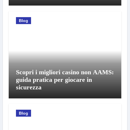
Blog
Scopri i migliori casino non AAMS:
guida pratica per giocare in
sicurezza
Blog