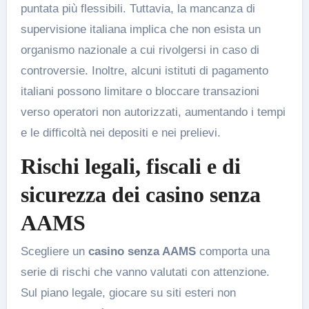
puntata più flessibili. Tuttavia, la mancanza di
supervisione italiana implica che non esista un
organismo nazionale a cui rivolgersi in caso di
controversie. Inoltre, alcuni istituti di pagamento
italiani possono limitare o bloccare transazioni
verso operatori non autorizzati, aumentando i tempi
e le difficoltà nei depositi e nei prelievi.
Rischi legali, fiscali e di
sicurezza dei casino senza
AAMS
Scegliere un
casino senza AAMS
comporta una
serie di rischi che vanno valutati con attenzione.
Sul piano legale, giocare su siti esteri non