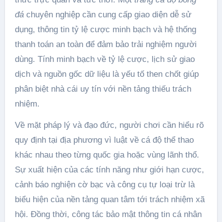
đá
chuyên nghiệp cần cung cấp giao diện dễ sử
dụng, thông tin tỷ lệ cược minh bạch và hệ thống
thanh toán an toàn để đảm bảo trải nghiệm người
dùng. Tính minh bạch về tỷ lệ cược, lịch sử giao
dịch và nguồn gốc dữ liệu là yếu tố then chốt giúp
phân biệt nhà cái uy tín với nền tảng thiếu trách
nhiệm.
Về mặt pháp lý và đạo đức, người chơi cần hiểu rõ
quy định tại địa phương vì luật về cá độ thể thao
khác nhau theo từng quốc gia hoặc vùng lãnh thổ.
Sự xuất hiện của các tính năng như giới hạn cược,
cảnh báo nghiện cờ bạc và công cụ tự loại trừ là
biểu hiện của nền tảng quan tâm tới trách nhiệm xã
hội. Đồng thời, công tác bảo mật thông tin cá nhân