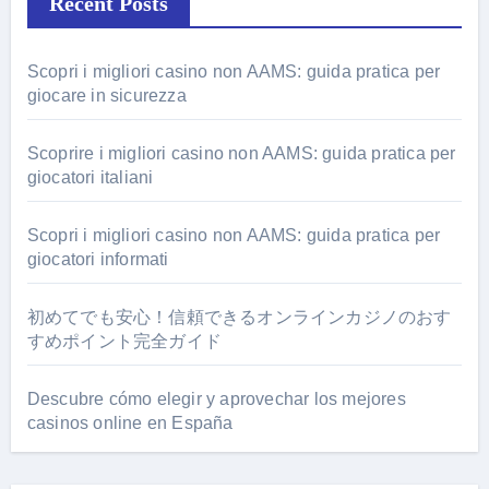
Recent Posts
Scopri i migliori casino non AAMS: guida pratica per
giocare in sicurezza
Scoprire i migliori casino non AAMS: guida pratica per
giocatori italiani
Scopri i migliori casino non AAMS: guida pratica per
giocatori informati
初めてでも安心！信頼できるオンラインカジノのおす
すめポイント完全ガイド
Descubre cómo elegir y aprovechar los mejores
casinos online en España