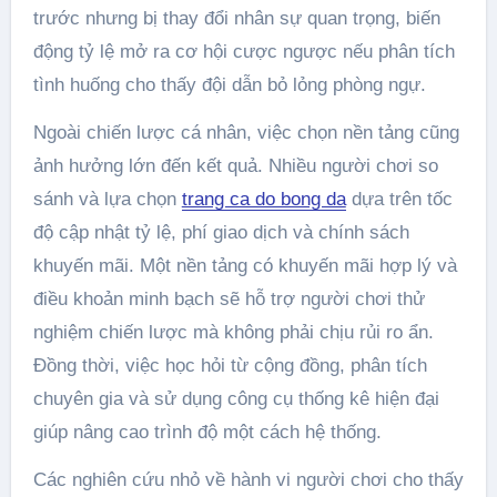
trước nhưng bị thay đổi nhân sự quan trọng, biến
động tỷ lệ mở ra cơ hội cược ngược nếu phân tích
tình huống cho thấy đội dẫn bỏ lỏng phòng ngự.
Ngoài chiến lược cá nhân, việc chọn nền tảng cũng
ảnh hưởng lớn đến kết quả. Nhiều người chơi so
sánh và lựa chọn
trang ca do bong da
dựa trên tốc
độ cập nhật tỷ lệ, phí giao dịch và chính sách
khuyến mãi. Một nền tảng có khuyến mãi hợp lý và
điều khoản minh bạch sẽ hỗ trợ người chơi thử
nghiệm chiến lược mà không phải chịu rủi ro ẩn.
Đồng thời, việc học hỏi từ cộng đồng, phân tích
chuyên gia và sử dụng công cụ thống kê hiện đại
giúp nâng cao trình độ một cách hệ thống.
Các nghiên cứu nhỏ về hành vi người chơi cho thấy