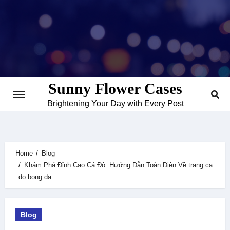
Skip
to
content
Sunny Flower Cases
Brightening Your Day with Every Post
Home
Blog
Khám Phá Đỉnh Cao Cá Độ: Hướng Dẫn Toàn Diện Về trang ca
do bong da
Blog