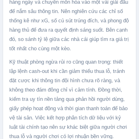
hàng ngày và chuyên môn hóa vào một vài giải đấu
để nắm sâu thông tin. Nên nghiên cứu các chỉ số
thống kê như xG, số cú sút trúng đích, và phong độ
hàng thủ để đưa ra quyết định sáng suốt. Bên cạnh
đó, so sánh tỷ lệ giữa các nhà cái giúp tìm ra giá trị
tốt nhất cho cùng một kèo.
Kỹ thuật phòng ngừa rủi ro cũng quan trọng: thiết
lập lệnh cash-out khi cần giảm thiểu thua lỗ, tránh
đặt cược khi thông tin đội hình chưa rõ ràng, và
không theo đám đông chỉ vì cảm tính. Đồng thời,
kiểm tra uy tín nền tảng qua phản hồi người dùng,
giấy phép hoạt động và thời gian thanh toán để bảo
vệ tài sản. Việc kết hợp phân tích dữ liệu với kỷ
luật tài chính tạo nên sự khác biệt giữa người chơi
thua lỗ và người chơi có lợi nhuận bền vững.