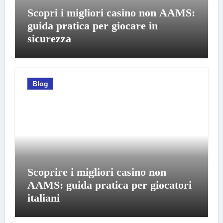
Scopri i migliori casino non AAMS:
guida pratica per giocare in
sicurezza
Blog
Scoprire i migliori casino non
AAMS: guida pratica per giocatori
italiani