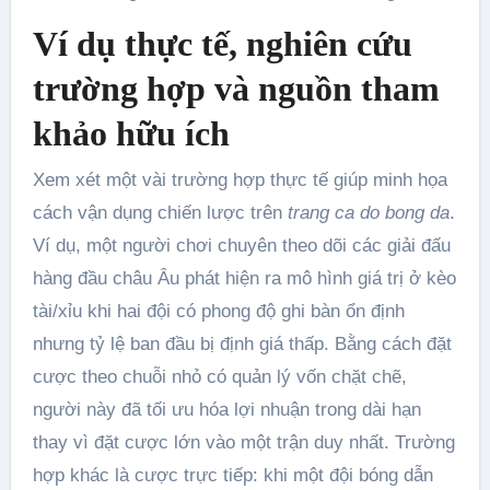
Ví dụ thực tế, nghiên cứu
trường hợp và nguồn tham
khảo hữu ích
Xem xét một vài trường hợp thực tế giúp minh họa
cách vận dụng chiến lược trên
trang ca do bong da
.
Ví dụ, một người chơi chuyên theo dõi các giải đấu
hàng đầu châu Âu phát hiện ra mô hình giá trị ở kèo
tài/xỉu khi hai đội có phong độ ghi bàn ổn định
nhưng tỷ lệ ban đầu bị định giá thấp. Bằng cách đặt
cược theo chuỗi nhỏ có quản lý vốn chặt chẽ,
người này đã tối ưu hóa lợi nhuận trong dài hạn
thay vì đặt cược lớn vào một trận duy nhất. Trường
hợp khác là cược trực tiếp: khi một đội bóng dẫn