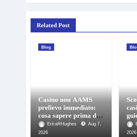
Related Post
Blog
Bl
Casino non AAMS
Sco
prelievo immediato:
cas
cosa sapere prima di
gui
giocare e ritirare
gio
EricaRHughes
Aug 7,
2026
2026