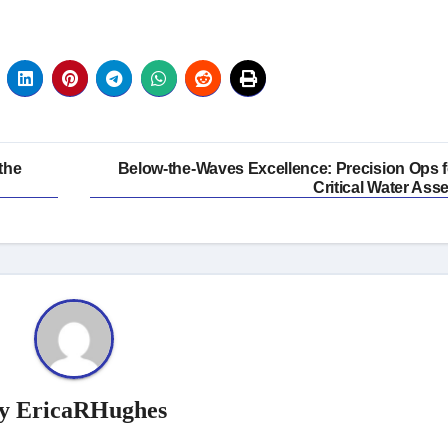
the
Below-the-Waves Excellence: Precision Ops f
Critical Water Ass
y
EricaRHughes