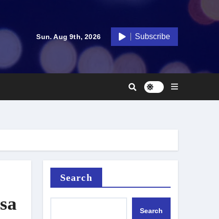
Subscribe
Sun. Aug 9th, 2026
Search
sa
Search