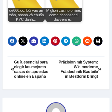
de666.cc: Lối vào an
Migliori casino online:
toàn, nhanh và chuẩn
come riconoscerli
KYC dành…
davvero e…
Post
Guía esencial para
Präzision mit System:
elegir las mejores
Wie moderne
navigation
casas de apuestas
Frästechnik Bauteile
online en España
in Bestform bringt