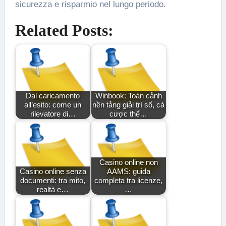
sicurezza e risparmio nel lungo periodo.
Related Posts:
Dal caricamento
Winbook: Toàn cảnh
all’esito: come un
nền tảng giải trí số, cá
rilevatore di…
cược thể…
Casino online non
Casino online senza
AAMS: guida
documenti: tra mito,
completa tra licenze,
realtà e…
…