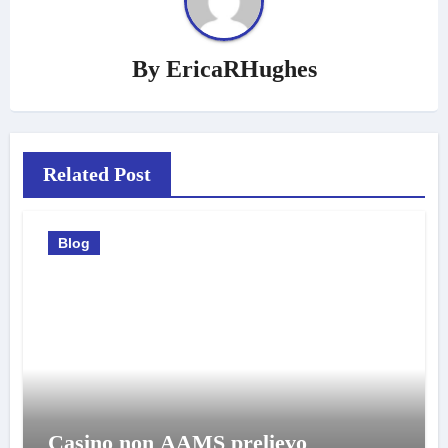
By
EricaRHughes
Related Post
Blog
Casino non AAMS prelievo