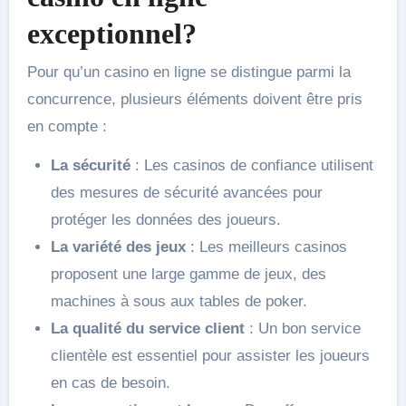
exceptionnel?
Pour qu’un casino en ligne se distingue parmi la
concurrence, plusieurs éléments doivent être pris
en compte :
La sécurité
: Les casinos de confiance utilisent
des mesures de sécurité avancées pour
protéger les données des joueurs.
La variété des jeux
: Les meilleurs casinos
proposent une large gamme de jeux, des
machines à sous aux tables de poker.
La qualité du service client
: Un bon service
clientèle est essentiel pour assister les joueurs
en cas de besoin.