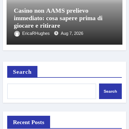
Casino non AAMS prelievo
immediato: cosa sapere prima di
giocare e ritirare
EricaRHughes
Aug 7, 2026
Search
Search
Recent Posts