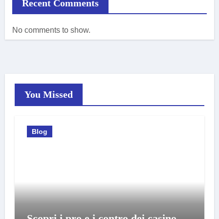
Recent Comments
No comments to show.
You Missed
Blog
Scopri i pro e i contro dei casino