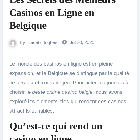
Casinos en Ligne en
Belgique
By
EricaRHughes
Jul 20, 2025
Le monde des casinos en ligne est en pleine
expansion, et la Belgique se distingue par la qualité
de ses plateformes de jeu. Pour aider les joueurs à
choisir le
beste online casino belgie
, nous avons
exploré les éléments clés qui rendent ces casinos
attractifs et fiables.
Qu’est-ce qui rend un
casino en ligne