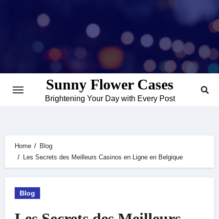
Skip
to
content
Sunny Flower Cases
Brightening Your Day with Every Post
Home
Blog
Les Secrets des Meilleurs Casinos en Ligne en Belgique
Blog
Les Secrets des Meilleurs