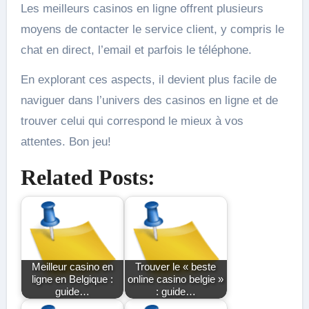
Les meilleurs casinos en ligne offrent plusieurs
moyens de contacter le service client, y compris le
chat en direct, l’email et parfois le téléphone.
En explorant ces aspects, il devient plus facile de
naviguer dans l’univers des casinos en ligne et de
trouver celui qui correspond le mieux à vos
attentes. Bon jeu!
Related Posts:
Meilleur casino en
Trouver le « beste
ligne en Belgique :
online casino belgie »
guide…
: guide…