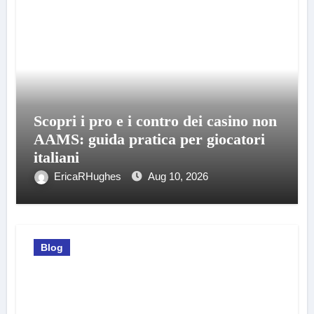
Scopri i pro e i contro dei casino non
AAMS: guida pratica per giocatori
italiani
EricaRHughes
Aug 10, 2026
Blog