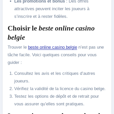
Les promotions et bonus
: Des offres
attractives peuvent inciter les joueurs à
s’inscrire et à rester fidèles.
Choisir le
beste online casino
belgie
Trouver le
beste online casino belgie
n’est pas une
tâche facile. Voici quelques conseils pour vous
guider :
Consultez les avis et les critiques d’autres
joueurs.
Vérifiez la validité de la licence du casino belge.
Testez les options de dépôt et de retrait pour
vous assurer qu’elles sont pratiques.