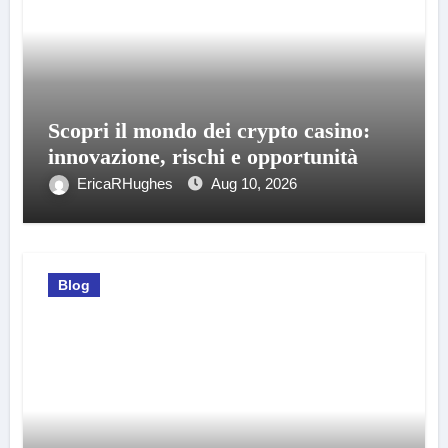
Scopri il mondo dei crypto casino:
innovazione, rischi e opportunità
EricaRHughes
Aug 10, 2026
Blog