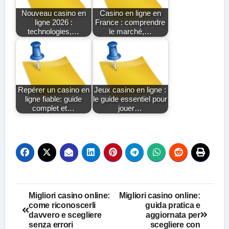
Nouveau casino en
Casino en ligne en
ligne 2026 :
France : comprendre
technologies,…
le marché,…
Repérer un casino en
Jeux casino en ligne :
ligne fiable: guide
le guide essentiel pour
complet et…
jouer…
Post
Migliori casino online:
Migliori casino online:
come riconoscerli
guida pratica e
navigation
davvero e scegliere
aggiornata per
senza errori
scegliere con