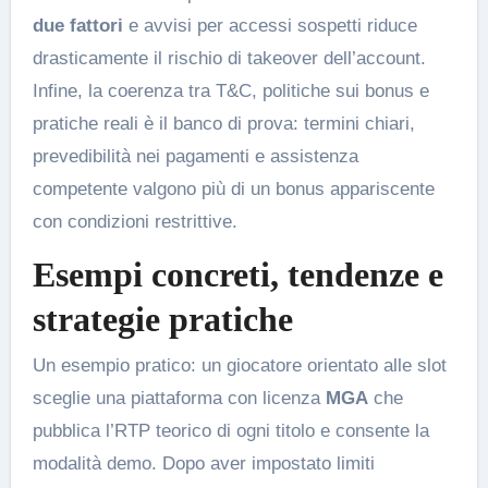
due fattori
e avvisi per accessi sospetti riduce
drasticamente il rischio di takeover dell’account.
Infine, la coerenza tra T&C, politiche sui bonus e
pratiche reali è il banco di prova: termini chiari,
prevedibilità nei pagamenti e assistenza
competente valgono più di un bonus appariscente
con condizioni restrittive.
Esempi concreti, tendenze e
strategie pratiche
Un esempio pratico: un giocatore orientato alle slot
sceglie una piattaforma con licenza
MGA
che
pubblica l’RTP teorico di ogni titolo e consente la
modalità demo. Dopo aver impostato limiti