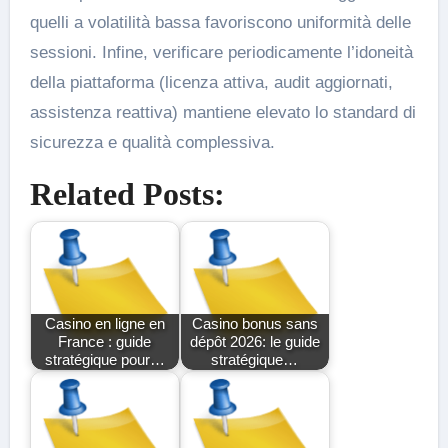
quelli a volatilità bassa favoriscono uniformità delle
sessioni. Infine, verificare periodicamente l’idoneità
della piattaforma (licenza attiva, audit aggiornati,
assistenza reattiva) mantiene elevato lo standard di
sicurezza e qualità complessiva.
Related Posts:
Casino en ligne en
Casino bonus sans
France : guide
dépôt 2026: le guide
stratégique pour…
stratégique…