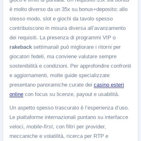
è molto diverso da un 35x su bonus+deposito; allo
stesso modo, slot e giochi da tavolo spesso
contribuiscono in misura diversa all’avanzamento
dei requisiti. La presenza di programmi VIP o
rakeback
settimanali può migliorare i ritorni per
giocatori fedeli, ma conviene valutare sempre
sostenibilità e condizioni. Per approfondire confronti
e aggiornamenti, molte guide specializzate
presentano panoramiche curate dei
casino esteri
online
con focus su licenze, payout e usabilità.
Un aspetto spesso trascurato è l’esperienza d’uso.
Le piattaforme internazionali puntano su interfacce
veloci,
mobile-first
, con filtri per provider,
meccaniche e volatilità, ricerca per RTP e