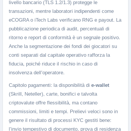
livello bancario (TLS 1.2/1.3) protegge le
transazioni, mentre laboratori indipendenti come
eCOGRA o iTech Labs verificano RNG e payout. La
pubblicazione periodica di audit, percentuali di
ritorno e report di conformità è un segnale positivo.
Anche la segmentazione dei fondi dei giocatori su
conti separati dal capitale operativo rafforza la
fiducia, poiché riduce il rischio in caso di
insolvenza dell’operatore.
Capitolo pagamenti: la disponibilità di
e-wallet
(Skrill, Neteller), carte, bonifici e talvolta
criptovalute offre flessibilità, ma contano
commissioni, limiti e tempi. Prelievi veloci sono in
genere il risultato di processi KYC gestiti bene:
l’invio tempestivo di documento, prova di residenza