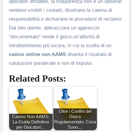
operatori affidabili, la trasparenza non è un optional:
rendono visibili i contatti, illustrano la catena di
responsabilità e dichiarano le procedure di reclamo.
Dal lato utente, abbracciare un approccio
“documentato” rende il gioco un’attività di
intrattenimento più sicura, in cui la scelta di un
casino online non AAMS
diventa il risultato di
valutazioni ponderate e non di impulsi.
Related Posts:
Oltre i Confini del
Casino Non AAMS:
Gioco
La Guida Definitiva
Regolamentato: Cosa
per Giocatori…
Sono…