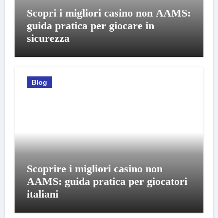
Scopri i migliori casino non AAMS:
guida pratica per giocare in
sicurezza
Blog
Scoprire i migliori casino non
AAMS: guida pratica per giocatori
italiani