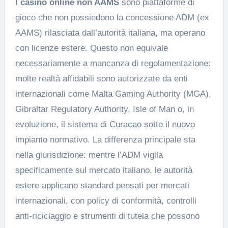
I
casino online non AAMS
sono piattaforme di
gioco che non possiedono la concessione ADM (ex
AAMS) rilasciata dall’autorità italiana, ma operano
con licenze estere. Questo non equivale
necessariamente a mancanza di regolamentazione:
molte realtà affidabili sono autorizzate da enti
internazionali come Malta Gaming Authority (MGA),
Gibraltar Regulatory Authority, Isle of Man o, in
evoluzione, il sistema di Curacao sotto il nuovo
impianto normativo. La differenza principale sta
nella giurisdizione: mentre l’ADM vigila
specificamente sul mercato italiano, le autorità
estere applicano standard pensati per mercati
internazionali, con policy di conformità, controlli
anti-riciclaggio e strumenti di tutela che possono