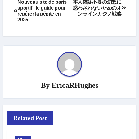
Post
Nouveau site de paris
本人確認不要の幻想に
sportif : le guide pour
惑わされないためのオ
navigation
repérer la pépite en
ンラインカジノ戦略
2025
By
EricaRHughes
Related Post