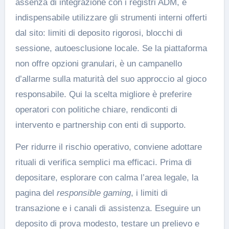
assenza di integrazione con i registri ADM, è
indispensabile utilizzare gli strumenti interni offerti
dal sito: limiti di deposito rigorosi, blocchi di
sessione, autoesclusione locale. Se la piattaforma
non offre opzioni granulari, è un campanello
d’allarme sulla maturità del suo approccio al gioco
responsabile. Qui la scelta migliore è preferire
operatori con politiche chiare, rendiconti di
intervento e partnership con enti di supporto.
Per ridurre il rischio operativo, conviene adottare
rituali di verifica semplici ma efficaci. Prima di
depositare, esplorare con calma l’area legale, la
pagina del
responsible gaming
, i limiti di
transazione e i canali di assistenza. Eseguire un
deposito di prova modesto, testare un prelievo e