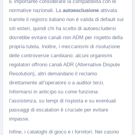
È importante considerare la compatibilità con le
normative nazionali. La
autoesclusione
attivata
tramite il registro italiano non è valida di default sui
siti esteri, quindi chi ha scelto di autoescludersi
dovrebbe evitare canali non ADM per rispetto della
propria tutela. Inoltre, i meccanismi di risoluzione
delle controversie cambiano: alcuni organismi
regolatori offrono canali ADR (Alternative Dispute
Resolution), altri demandano il reclamo
direttamente all’operatore o a auditor terzi.
Informarsi in anticipo su come funziona
l’assistenza, su tempi di risposta e su eventuali
passaggi di escalation è cruciale per evitare
impasse.
Infine, i cataloghi di gioco e i fornitori. Nei
casino