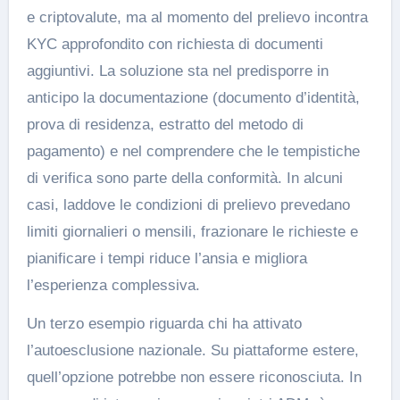
e criptovalute, ma al momento del prelievo incontra
KYC approfondito con richiesta di documenti
aggiuntivi. La soluzione sta nel predisporre in
anticipo la documentazione (documento d’identità,
prova di residenza, estratto del metodo di
pagamento) e nel comprendere che le tempistiche
di verifica sono parte della conformità. In alcuni
casi, laddove le condizioni di prelievo prevedano
limiti giornalieri o mensili, frazionare le richieste e
pianificare i tempi riduce l’ansia e migliora
l’esperienza complessiva.
Un terzo esempio riguarda chi ha attivato
l’autoesclusione nazionale. Su piattaforme estere,
quell’opzione potrebbe non essere riconosciuta. In