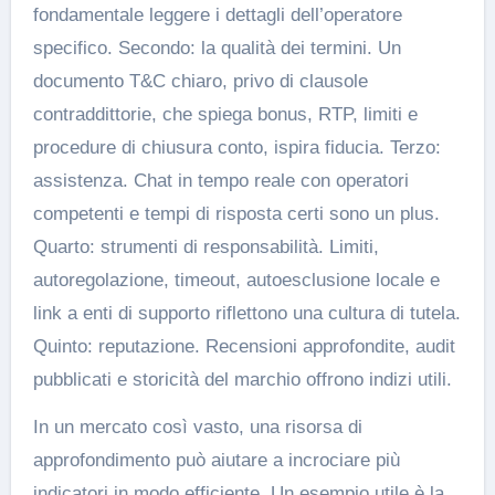
fondamentale leggere i dettagli dell’operatore
specifico. Secondo: la qualità dei termini. Un
documento T&C chiaro, privo di clausole
contraddittorie, che spiega bonus, RTP, limiti e
procedure di chiusura conto, ispira fiducia. Terzo:
assistenza. Chat in tempo reale con operatori
competenti e tempi di risposta certi sono un plus.
Quarto: strumenti di responsabilità. Limiti,
autoregolazione, timeout, autoesclusione locale e
link a enti di supporto riflettono una cultura di tutela.
Quinto: reputazione. Recensioni approfondite, audit
pubblicati e storicità del marchio offrono indizi utili.
In un mercato così vasto, una risorsa di
approfondimento può aiutare a incrociare più
indicatori in modo efficiente. Un esempio utile è la