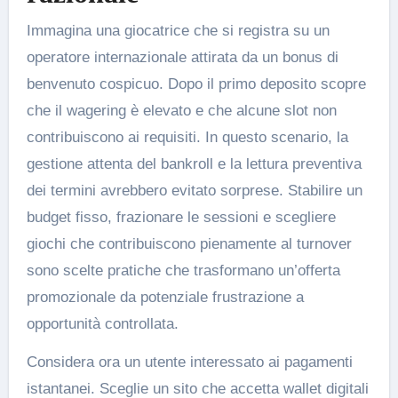
Immagina una giocatrice che si registra su un
operatore internazionale attirata da un bonus di
benvenuto cospicuo. Dopo il primo deposito scopre
che il wagering è elevato e che alcune slot non
contribuiscono ai requisiti. In questo scenario, la
gestione attenta del bankroll e la lettura preventiva
dei termini avrebbero evitato sorprese. Stabilire un
budget fisso, frazionare le sessioni e scegliere
giochi che contribuiscono pienamente al turnover
sono scelte pratiche che trasformano un’offerta
promozionale da potenziale frustrazione a
opportunità controllata.
Considera ora un utente interessato ai pagamenti
istantanei. Sceglie un sito che accetta wallet digitali