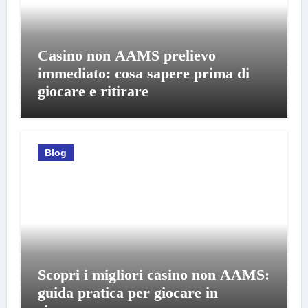
Casino non AAMS prelievo
immediato: cosa sapere prima di
giocare e ritirare
Blog
Scopri i migliori casino non AAMS:
guida pratica per giocare in