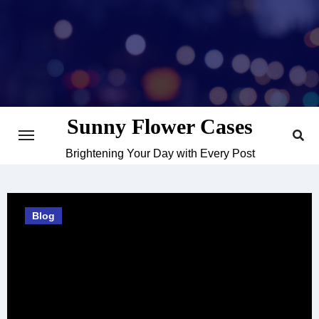
Skip
to
content
Sunny Flower Cases
Brightening Your Day with Every Post
Blog