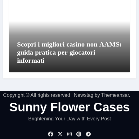
Scopri i migliori casino non AAMS:
guida pratica per giocatori
informati
Copyright © All rights reserved
|
Newstag
by
Themeansar
.
Sunny Flower Cases
Brightening Your Day with Every Post