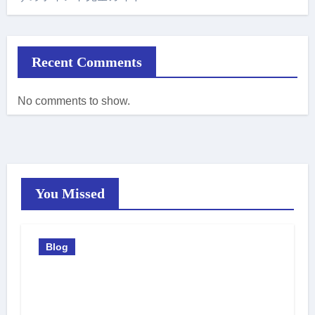
Recent Comments
No comments to show.
You Missed
Blog