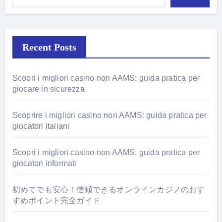
Recent Posts
Scopri i migliori casino non AAMS: guida pratica per
giocare in sicurezza
Scoprire i migliori casino non AAMS: guida pratica per
giocatori italiani
Scopri i migliori casino non AAMS: guida pratica per
giocatori informati
初めてでも安心！信頼できるオンラインカジノのおす
すめポイント完全ガイド