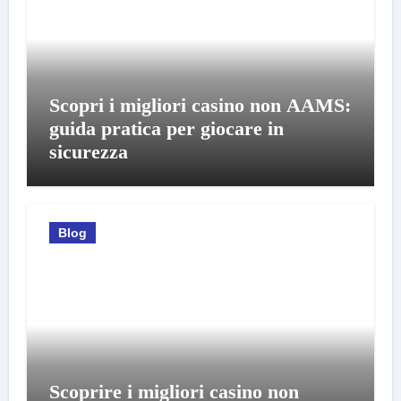
Scopri i migliori casino non AAMS:
guida pratica per giocare in
sicurezza
Blog
Scoprire i migliori casino non