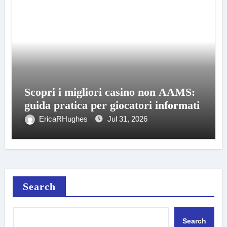
Scopri i migliori casino non AAMS:
guida pratica per giocatori informati
EricaRHughes
Jul 31, 2026
Search
Search