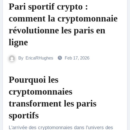
Pari sportif crypto
:
comment la cryptomonnaie
révolutionne les paris en
ligne
By
EricaRHughes
Feb 17, 2026
Pourquoi les
cryptomonnaies
transforment les paris
sportifs
L'arrivée des cryptomonnaies dans l'univers des