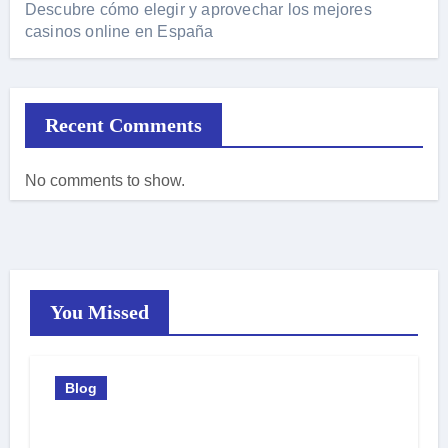
Descubre cómo elegir y aprovechar los mejores
casinos online en España
Recent Comments
No comments to show.
You Missed
Blog