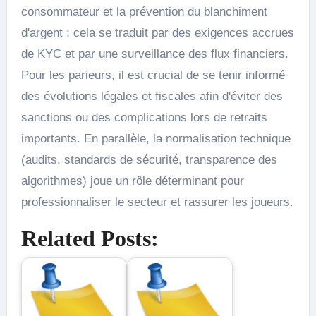
consommateur et la prévention du blanchiment
d'argent : cela se traduit par des exigences accrues
de KYC et par une surveillance des flux financiers.
Pour les parieurs, il est crucial de se tenir informé
des évolutions légales et fiscales afin d'éviter des
sanctions ou des complications lors de retraits
importants. En parallèle, la normalisation technique
(audits, standards de sécurité, transparence des
algorithmes) joue un rôle déterminant pour
professionnaliser le secteur et rassurer les joueurs.
Related Posts: