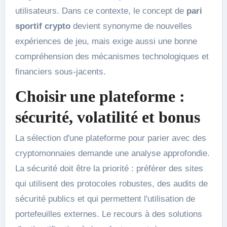
utilisateurs. Dans ce contexte, le concept de
pari
sportif crypto
devient synonyme de nouvelles
expériences de jeu, mais exige aussi une bonne
compréhension des mécanismes technologiques et
financiers sous-jacents.
Choisir une plateforme :
sécurité, volatilité et bonus
La sélection d'une plateforme pour parier avec des
cryptomonnaies demande une analyse approfondie.
La sécurité doit être la priorité : préférer des sites
qui utilisent des protocoles robustes, des audits de
sécurité publics et qui permettent l'utilisation de
portefeuilles externes. Le recours à des solutions