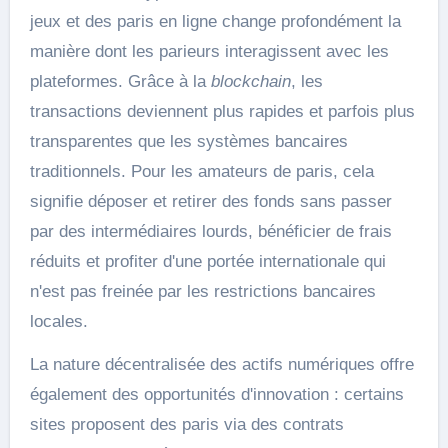
jeux et des paris en ligne change profondément la
manière dont les parieurs interagissent avec les
plateformes. Grâce à la
blockchain
, les
transactions deviennent plus rapides et parfois plus
transparentes que les systèmes bancaires
traditionnels. Pour les amateurs de paris, cela
signifie déposer et retirer des fonds sans passer
par des intermédiaires lourds, bénéficier de frais
réduits et profiter d'une portée internationale qui
n'est pas freinée par les restrictions bancaires
locales.
La nature décentralisée des actifs numériques offre
également des opportunités d'innovation : certains
sites proposent des paris via des contrats