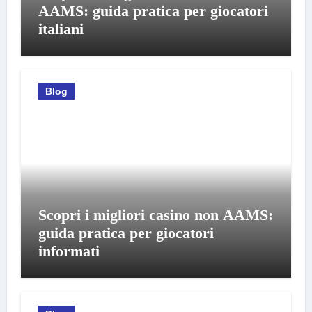
AAMS: guida pratica per giocatori
italiani
Blog
Scopri i migliori casino non AAMS:
guida pratica per giocatori
informati