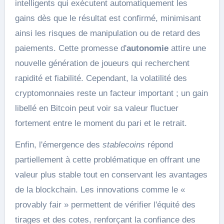
intelligents qui exécutent automatiquement les
gains dès que le résultat est confirmé, minimisant
ainsi les risques de manipulation ou de retard des
paiements. Cette promesse d'
autonomie
attire une
nouvelle génération de joueurs qui recherchent
rapidité et fiabilité. Cependant, la volatilité des
cryptomonnaies reste un facteur important ; un gain
libellé en Bitcoin peut voir sa valeur fluctuer
fortement entre le moment du pari et le retrait.
Enfin, l'émergence des
stablecoins
répond
partiellement à cette problématique en offrant une
valeur plus stable tout en conservant les avantages
de la blockchain. Les innovations comme le «
provably fair » permettent de vérifier l'équité des
tirages et des cotes, renforçant la confiance des