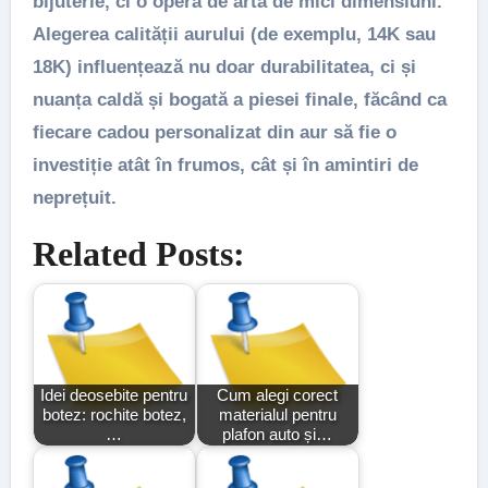
bijuterie, ci o
operă de artă de mici dimensiuni
.
Alegerea calității aurului (de exemplu, 14K sau
18K) influențează nu doar durabilitatea, ci și
nuanța caldă și bogată a piesei finale, făcând ca
fiecare
cadou personalizat din aur
să fie o
investiție atât în frumos, cât și în amintiri de
neprețuit.
Related Posts:
Idei deosebite pentru
Cum alegi corect
botez: rochite botez,
materialul pentru
…
plafon auto și…