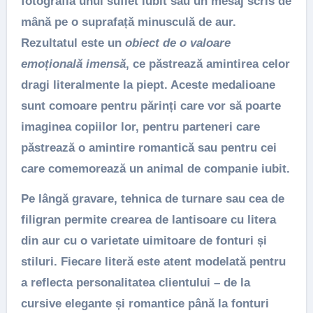
fotografia unui suflet iubit sau un mesaj scris de
mână pe o suprafață minusculă de aur.
Rezultatul este un
obiect de o valoare
emoțională imensă
, ce păstrează amintirea celor
dragi literalmente la piept. Aceste medalioane
sunt comoare pentru părinți care vor să poarte
imaginea copiilor lor, pentru parteneri care
păstrează o amintire romantică sau pentru cei
care comemorează un animal de companie iubit.
Pe lângă gravare, tehnica de turnare sau cea de
filigran permite crearea de
lantisoare cu litera
din aur
cu o varietate uimitoare de fonturi și
stiluri. Fiecare literă este atent modelată pentru
a reflecta personalitatea clientului – de la
cursive elegante și romantice până la fonturi