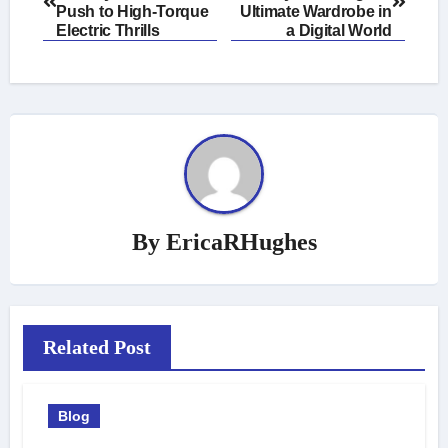
navigation
Push to High-Torque
Ultimate Wardrobe in
Electric Thrills
a Digital World
By
EricaRHughes
Related Post
Blog