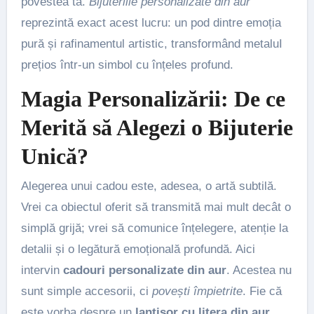
povestea ta.
Bijuteriile personalizate din aur
reprezintă exact acest lucru: un pod dintre emoția
pură și rafinamentul artistic, transformând metaluI
prețios într-un simbol cu înțeles profund.
Magia Personalizării: De ce
Merită să Alegezi o Bijuterie
Unică?
Alegerea unui cadou este, adesea, o artă subtilă.
Vrei ca obiectul oferit să transmită mai mult decât o
simplă grijă; vrei să comunice înțelegere, atenție la
detalii și o legătură emoțională profundă. Aici
intervin
cadouri personalizate din aur
. Acestea nu
sunt simple accesorii, ci
povești împietrite
. Fie că
este vorba despre un
lantisor cu litera din aur