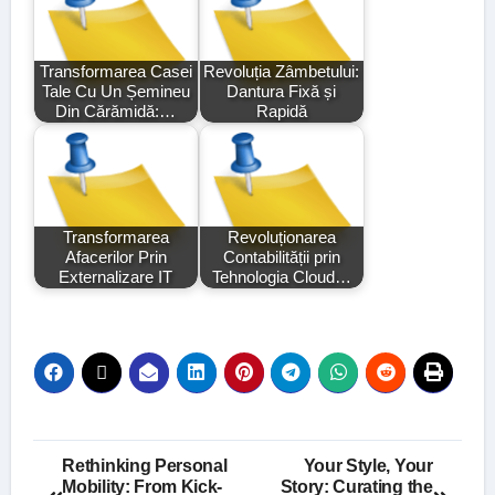
Transformarea Casei
Revoluția Zâmbetului:
Tale Cu Un Șemineu
Dantura Fixă și
Din Cărămidă:…
Rapidă
Transformarea
Revoluționarea
Afacerilor Prin
Contabilității prin
Externalizare IT
Tehnologia Cloud…
Post
Rethinking Personal
Your Style, Your
Mobility: From Kick-
Story: Curating the