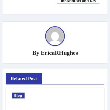
for Android and iOS
By
EricaRHughes
Related Post
Blog