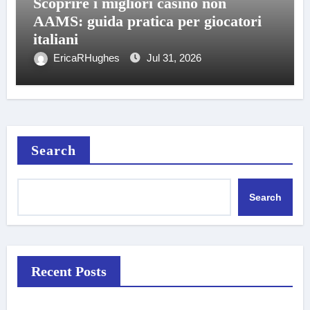
Scoprire i migliori casino non
AAMS: guida pratica per giocatori
italiani
EricaRHughes
Jul 31, 2026
Search
Search
Recent Posts