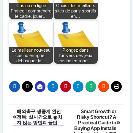
Casino en ligne
Choisir les meilleurs
France : comprendre
sites de paris sportifs
le cadre, jouer…
en…
Le meilleur nouveau
Plongez dans
casino en ligne :
l’univers des jeux
débusquer la…
casino en ligne:…
Post
해외축구 생중계 완전
Smart Growth or
정복: 실시간으로 놓치
Risky Shortcut? A
navigation
지 않는 방법과 꿀팁
Practical Guide to
Buying App Installs