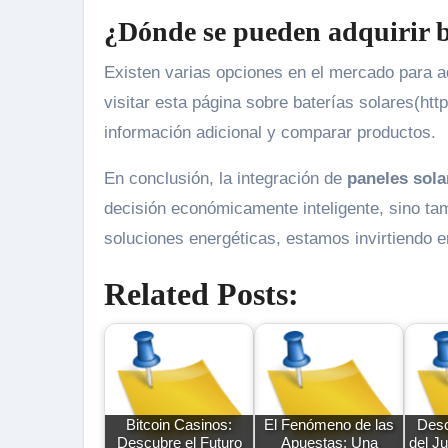
¿Dónde se pueden adquirir b
Existen varias opciones en el mercado para ad
visitar esta página sobre baterías solares(htt
información adicional y comparar productos.
En conclusión, la integración de
paneles sola
decisión económicamente inteligente, sino tam
soluciones energéticas, estamos invirtiendo e
Related Posts:
Bitcoin Casinos:
El Fenómeno de las
Desc
Descubre el Futuro
Apuestas: Una
del J