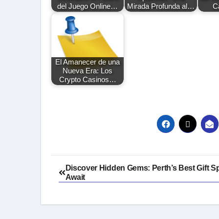
del Juego Online…
Mirada Profunda al…
C
El Amanecer de una
Nueva Era: Los
Crypto Casinos…
Post
Discover Hidden Gems: Perth’s Best Gift S
Await
navigation