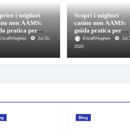
prire i migliori
Scopri i migliori
ino non AAMS:
casino non AAMS:
da pratica per
guida pratica per
catori italiani
giocatori informati
EricaRHughes
Jul 31,
EricaRHughes
Jul 
2026
og
Blog