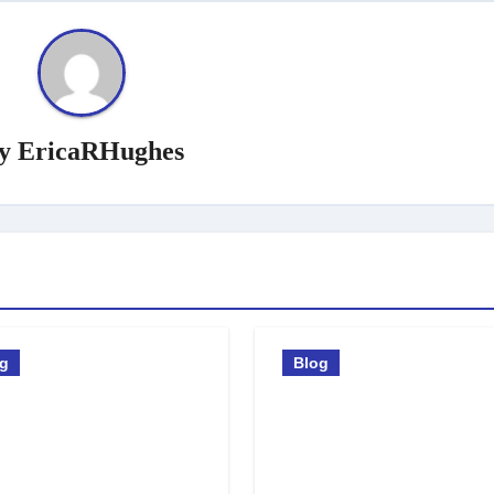
y
EricaRHughes
og
Blog