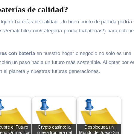
aterías de calidad?
quirir baterías de calidad. Un buen punto de partida podría 
ps://ematchile.com/categoria-producto/baterias/) para obtene
res con batería
en nuestro hogar o negocio no solo es una
bién un paso hacia un futuro más sostenible. Al optar por e
n el planeta y nuestras futuras generaciones.
ubre el Futuro
Crypto casino: la
Desbloquea un
uego Online: Los
nueva frontera del
Mundo de Juego Sin