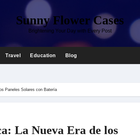
Sunny Flower Cases
Brightening Your Day with Every Post
Travel
Education
Blog
os Paneles Solares con Batería
a: La Nueva Era de los