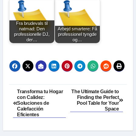
Fra brudevals til
natmad: Den
Arbejd smartere: Få
professionelle DJ,
professionel tyngde
der…
og…
Post
Transforma tu Hogar
The Ultimate Guide to
con Calidez:
Finding the Perfect
navigation
Soluciones de
Pool Table for Your
Calefacción
Space
Eficientes