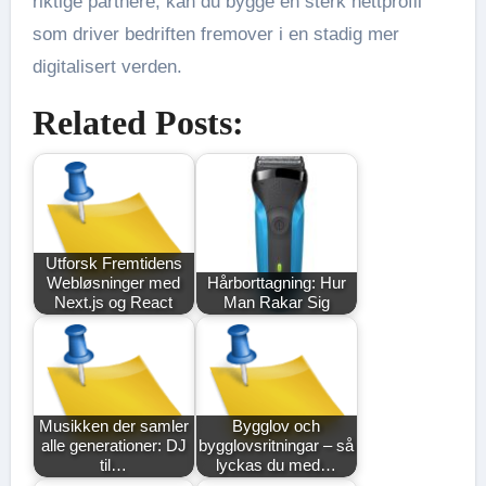
riktige partnere, kan du bygge en sterk nettprofil
som driver bedriften fremover i en stadig mer
digitalisert verden.
Related Posts:
Utforsk Fremtidens
Webløsninger med
Hårborttagning: Hur
Next.js og React
Man Rakar Sig
Musikken der samler
Bygglov och
alle generationer: DJ
bygglovsritningar – så
til…
lyckas du med…