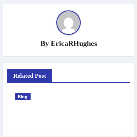
By
EricaRHughes
Related Post
Blog