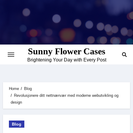
Skip
to
content
Sunny Flower Cases
Brightening Your Day with Every Post
Home
Blog
Revolusjonere ditt nettnærvær med moderne webutvikling og
design
Blog