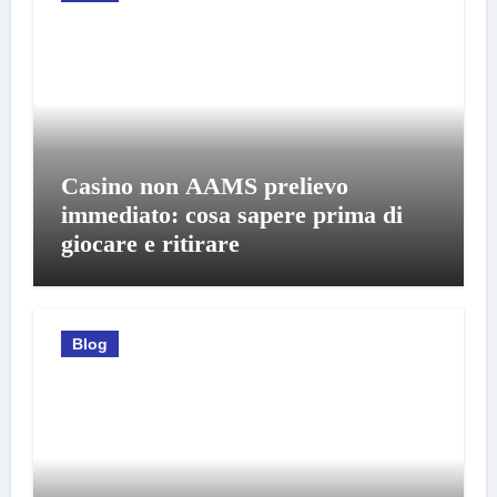
Casino non AAMS prelievo
immediato: cosa sapere prima di
giocare e ritirare
Blog