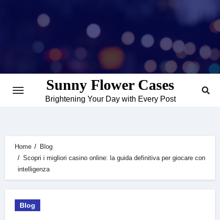
Skip
to
content
Sunny Flower Cases
Brightening Your Day with Every Post
Home
Blog
Scopri i migliori casino online: la guida definitiva per giocare con
intelligenza
Blog