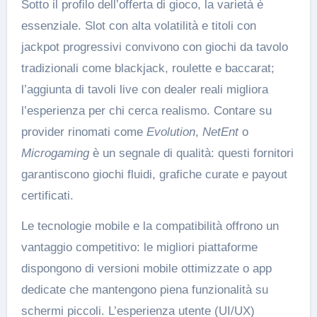
Sotto il profilo dell’offerta di gioco, la varietà è
essenziale. Slot con alta volatilità e titoli con
jackpot progressivi convivono con giochi da tavolo
tradizionali come blackjack, roulette e baccarat;
l’aggiunta di tavoli live con dealer reali migliora
l’esperienza per chi cerca realismo. Contare su
provider rinomati come
Evolution
,
NetEnt
o
Microgaming
è un segnale di qualità: questi fornitori
garantiscono giochi fluidi, grafiche curate e payout
certificati.
Le tecnologie mobile e la compatibilità offrono un
vantaggio competitivo: le migliori piattaforme
dispongono di versioni mobile ottimizzate o app
dedicate che mantengono piena funzionalità su
schermi piccoli. L’esperienza utente (UI/UX)