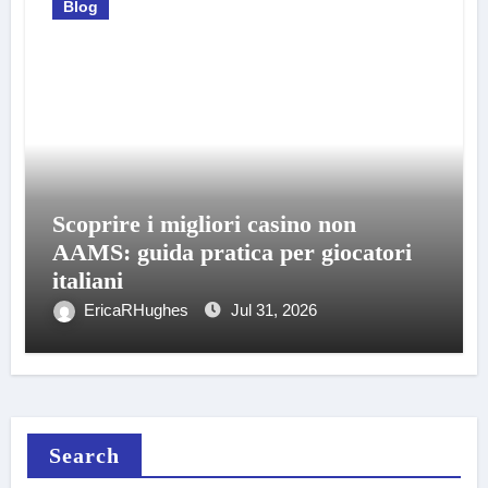
Blog
Scoprire i migliori casino non
AAMS: guida pratica per giocatori
italiani
EricaRHughes
Jul 31, 2026
Search