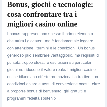
Bonus, giochi e tecnologie:
cosa confrontare tra i
migliori casino online
I bonus rappresentano spesso il primo elemento
che attira i giocatori, ma è fondamentale leggere
con attenzione i termini e le condizioni. Un bonus
generoso può sembrare vantaggioso, ma requisiti di
puntata troppo elevati o esclusioni su particolari
giochi ne riducono il valore reale. I migliori casino
online bilanciano offerte promozionali attrattive con
condizioni chiare e tassi di conversione onesti, oltre
a proporre bonus di benvenuto, giri gratuiti e
programmi fedeltà sostenibili.