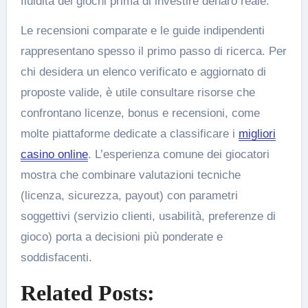
fluidità dei giochi prima di investire denaro reale.
Le recensioni comparate e le guide indipendenti
rappresentano spesso il primo passo di ricerca. Per
chi desidera un elenco verificato e aggiornato di
proposte valide, è utile consultare risorse che
confrontano licenze, bonus e recensioni, come
molte piattaforme dedicate a classificare i
migliori
casino online
. L’esperienza comune dei giocatori
mostra che combinare valutazioni tecniche
(licenza, sicurezza, payout) con parametri
soggettivi (servizio clienti, usabilità, preferenze di
gioco) porta a decisioni più ponderate e
soddisfacenti.
Related Posts: