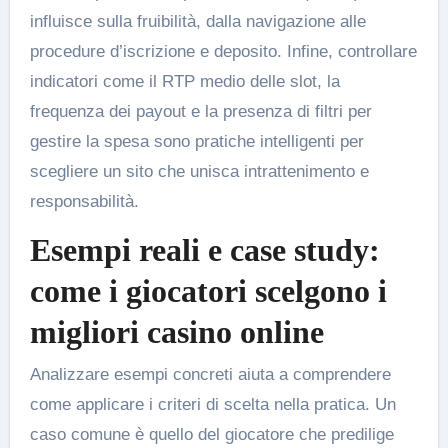
influisce sulla fruibilità, dalla navigazione alle
procedure d’iscrizione e deposito. Infine, controllare
indicatori come il RTP medio delle slot, la
frequenza dei payout e la presenza di filtri per
gestire la spesa sono pratiche intelligenti per
scegliere un sito che unisca intrattenimento e
responsabilità.
Esempi reali e case study:
come i giocatori scelgono i
migliori casino online
Analizzare esempi concreti aiuta a comprendere
come applicare i criteri di scelta nella pratica. Un
caso comune è quello del giocatore che predilige