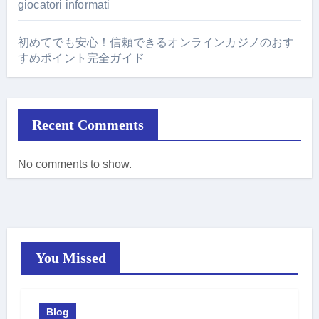
giocatori informati
初めてでも安心！信頼できるオンラインカジノのおす
すめポイント完全ガイド
Recent Comments
No comments to show.
You Missed
Blog