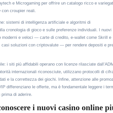
ytech e Microgaming per offrire un catalogo ricco e variega
e
con croupier reali.
 sistemi di intelligenza artificiale e algoritmi di
 cronologia di gioco e sulle preferenze individuali. I nuovi
moderni e veloci — carte di credito, e-wallet come Skrill e
casi soluzioni con criptovalute — per rendere depositi e pre
e: i siti più affidabili operano con licenze rilasciate dall’AD
ità internazionali riconosciute, utilizzano protocolli di cifr
dati e la correttezza dei giochi. Infine, attenzione alle promoz
VIP differenziano le offerte, ma è fondamentale leggere i term
g prima di aderire.
conoscere i nuovi casino online pi