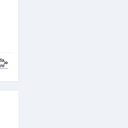
da
ani