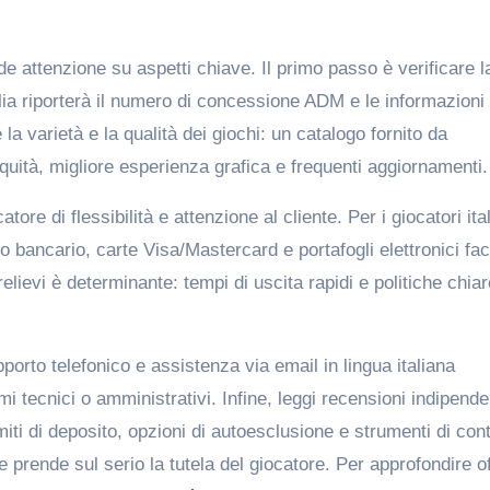
ede attenzione su aspetti chiave. Il primo passo è verificare l
lia riporterà il numero di concessione ADM e le informazioni
 la varietà e la qualità dei giochi: un catalogo fornito da
quità, migliore esperienza grafica e frequenti aggiornamenti.
ore di flessibilità e attenzione al cliente. Per i giocatori ital
bancario, carte Visa/Mastercard e portafogli elettronici faci
elievi è determinante: tempi di uscita rapidi e politiche chiar
upporto telefonico e assistenza via email in lingua italiana
 tecnici o amministrativi. Infine, leggi recensioni indipende
miti di deposito, opzioni di autoesclusione e strumenti di cont
 prende sul serio la tutela del giocatore. Per approfondire of