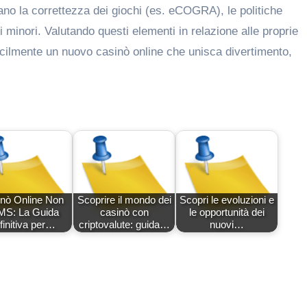
estano la correttezza dei giochi (es. eCOGRA), le politiche
i minori. Valutando questi elementi in relazione alle proprie
facilmente un nuovo casinò online che unisca divertimento,
nò Online Non
Scoprire il mondo dei
Scopri le evoluzioni e
S: La Guida
casinò con
le opportunità dei
finitiva per…
criptovalute: guida…
nuovi…