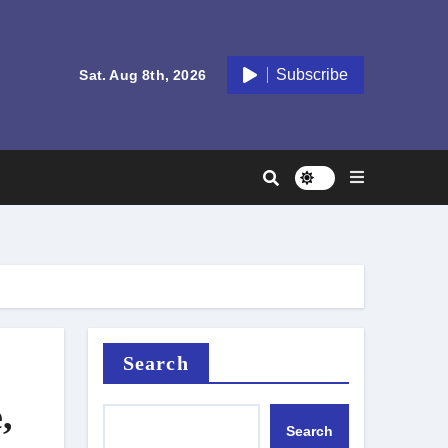
Subscribe
Sat. Aug 8th, 2026
Search
,
Search