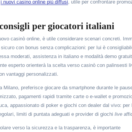
u
i nuovi casino online più diffusi
, utile per confrontare promo
consigli per giocatori italiani
vo casinò online, è utile considerare scenari concreti. Im
 sicuro con bonus senza complicazioni: per lui è consigliabil
ssa moderati, assistenza in italiano e modalità demo gratui
nte esperto orienterà la scelta verso casinò con palinsesti l
n vantaggi personalizzati.
a Milano, preferisce giocare da smartphone durante le paus
mizzato, pagamenti rapidi tramite carte o e-wallet e promozi
uca, appassionato di poker e giochi con dealer dal vivo: per 
golari, limiti di puntata adeguati e provider di giochi
live
affid
ticolare verso la sicurezza e la trasparenza, è importante