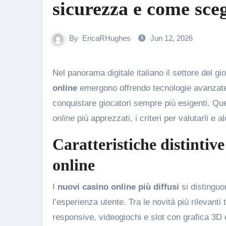
sicurezza e come sceg
By
EricaRHughes
Jun 12, 2026
Nel panorama digitale italiano il settore del 
online
emergono offrendo tecnologie avanzate,
conquistare giocatori sempre più esigenti. Ques
online
più apprezzati, i criteri per valutarli e
Caratteristiche distintive
online
I
nuovi casino online più diffusi
si distinguo
l’esperienza utente. Tra le novità più rilevanti
responsive, videogiochi e slot con grafica 3D