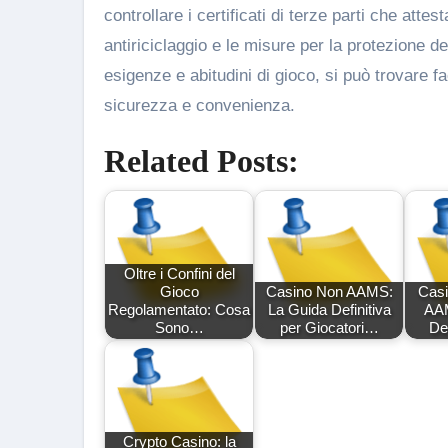
controllare i certificati di terze parti che att
antiriciclaggio e le misure per la protezione de
esigenze e abitudini di gioco, si può trovare 
sicurezza e convenienza.
Related Posts:
Oltre i Confini del
Gioco
Casino Non AAMS:
Casi
Regolamentato: Cosa
La Guida Definitiva
AAM
Sono…
per Giocatori…
De
Crypto Casino: la