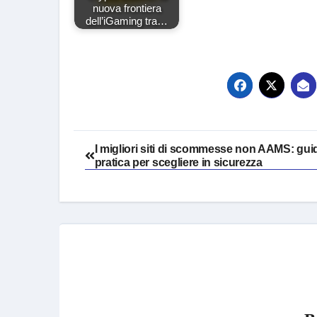
nuova frontiera
dell’iGaming tra…
Post
I migliori siti di scommesse non AAMS: gui
pratica per scegliere in sicurezza
navigation