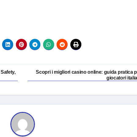
Safety,
Scopri i migliori casino online: guida pratica 
giocatori itali