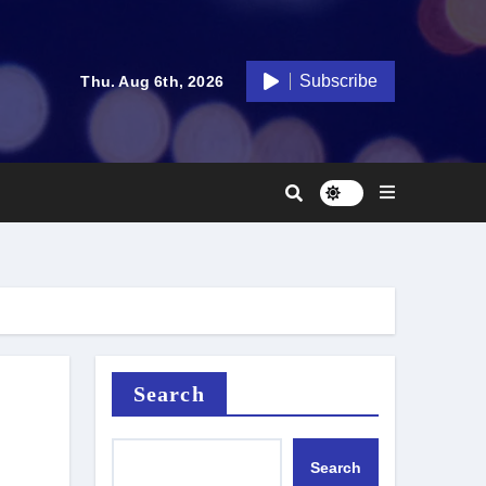
Subscribe
Thu. Aug 6th, 2026
Search
Search