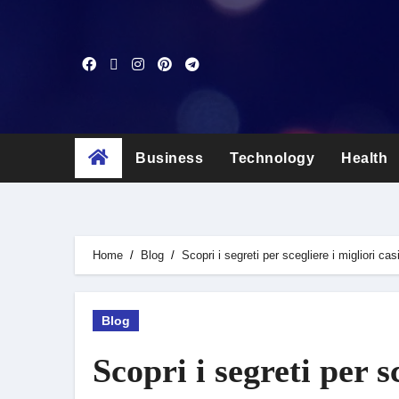
Skip
to
content
Business
Technology
Health
Home
Blog
Scopri i segreti per scegliere i migliori casi
Blog
Scopri i segreti per s