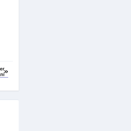
per
ani