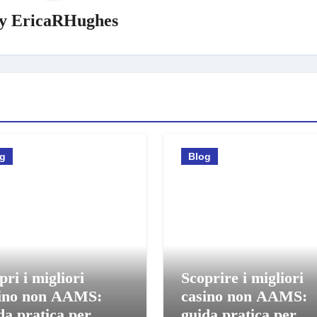
y
EricaRHughes
og
Blog
pri i migliori
Scoprire i migliori
ino non AAMS:
casino non AAMS:
da pratica per
guida pratica per