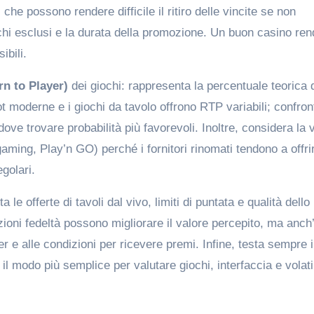
e possono rendere difficile il ritiro delle vincite se non
 giochi esclusi e la durata della promozione. Un buon casino re
ibili.
n to Player)
dei giochi: rappresenta la percentuale teorica 
ot moderne e i giochi da tavolo offrono RTP variabili; confron
ove trovare probabilità più favorevoli. Inoltre, considera la 
aming, Play’n GO) perché i fornitori rinomati tendono a offri
golari.
a le offerte di tavoli dal vivo, limiti di puntata e qualità dello
oni fedeltà possono migliorare il valore percepito, ma anch
ver e alle condizioni per ricevere premi. Infine, testa sempre i
l modo più semplice per valutare giochi, interfaccia e volatil