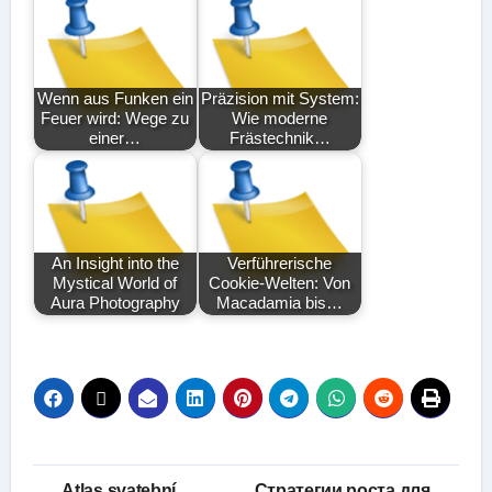
Wenn aus Funken ein
Präzision mit System:
Feuer wird: Wege zu
Wie moderne
einer…
Frästechnik…
An Insight into the
Verführerische
Mystical World of
Cookie-Welten: Von
Aura Photography
Macadamia bis…
Post
Atlas svatební
Стратегии роста для