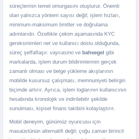
süreçlerinin temel omurgasını oluşturur. Önemli
olan yalnızca yöntem sayısı değil; işlem hızları,
minimum-maksimum limitler ve doğrulama
adımlarıdır. Özellikle çekim aşamasında KYC
gereksinimleri net ve kullanıcı dostu olduğunda,
süreç şeffaflaşır.
vaycasino
ve
bahsegel
gibi
markalarda, işlem durum bildirimlerinin gerçek
zamanlı olması ve belge yükleme akışlarının
mobilde kusursuz çalışması, memnuniyeti belirgin
biçimde artırır. Ayrıca, işlem loglarının kullanıcının
hesabında kronolojik ve indirilebilir şekilde
sunulması, kişisel finans takibini kolaylaştırır.
Mobil deneyim, günümüz oyuncusu için
masaüstünün alternatifi değil; çoğu zaman birincil