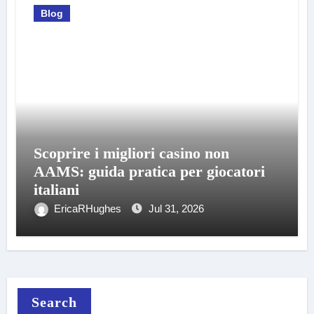
Blog
Scoprire i migliori casino non
AAMS: guida pratica per giocatori
italiani
EricaRHughes
Jul 31, 2026
Search