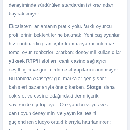
deneyiminde sürdürülen standardın istikrarından
kaynaklanıyor.
Ekosistemi anlamanın pratik yolu, farklı oyuncu
profillerinin beklentilerine bakmak. Yeni başlayanlar
hızlı onboarding, anlaşılır kampanya metinleri ve
temel oyun rehberleri ararken; deneyimli kullanıcılar
yüksek RTP’li
slotları, canlı casino sağlayıcı
çeşitliliğini ve güçlü ödeme altyapılarını önemsiyor.
Bu tabloda
bahsegel
gibi markalar geniş spor
bahisleri pazarlarıyla öne çıkarken,
Slotgel
daha
çok slot ve casino odağındaki derin içerik
sayesinde ilgi topluyor. Öte yandan
vaycasino
,
canlı oyun deneyimini ve yayın kalitesini
güçlendiren stüdyo ortaklıklarıyla hatırlanırken;