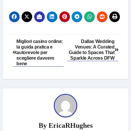
Post
Migliori casino online:
Dallas Wedding
la guida pratica e
Venues: A Curated
navigation
autorevole per
Guide to Spaces That
scegliere davvero
Sparkle Across DFW
bene
By
EricaRHughes