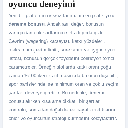
oyuncu deneyimi
Yeni bir platformu risksiz tanımanın en pratik yolu
deneme bonusu
. Ancak asıl değer, bonusun
varlığından çok şartlarının şeffaflığında gizli.
Çevrim (wagering) katsayısı, katkı yüzdeleri,
maksimum çekim limiti, süre sınırı ve uygun oyun
listesi, bonusun gerçek faydasını belirleyen temel
parametreler. Örneğin slotlarda katkı oranı çoğu
zaman %100 iken, canlı casinoda bu oran düşebilir;
spor bahislerinde ise minimum oran ve çoklu seçim
şartları devreye girebilir. Bu nedenle, deneme
bonusu alırken kısa ama dikkatli bir şartlar
kontrolü, sonradan doğabilecek hayal kırıklıklarını
önler ve oyuncunun strateji kurmasını kolaylaştırır.