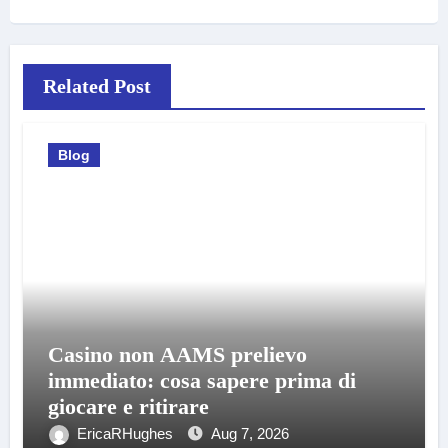
Related Post
Blog
Casino non AAMS prelievo
immediato: cosa sapere prima di
giocare e ritirare
EricaRHughes
Aug 7, 2026