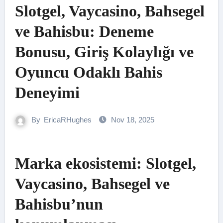
Slotgel, Vaycasino, Bahsegel
ve Bahisbu: Deneme
Bonusu, Giriş Kolaylığı ve
Oyuncu Odaklı Bahis
Deneyimi
By
EricaRHughes
Nov 18, 2025
Marka ekosistemi: Slotgel,
Vaycasino, Bahsegel ve
Bahisbu’nun