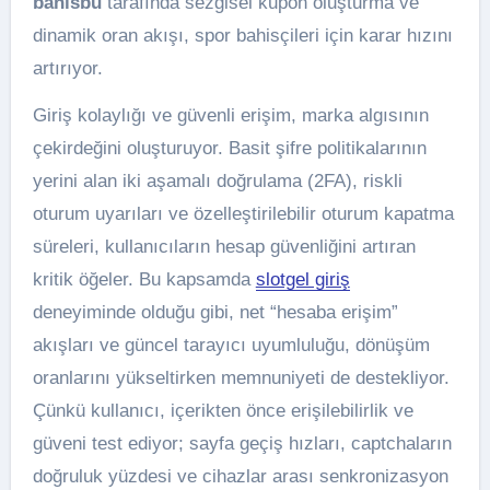
bahisbu
tarafında sezgisel kupon oluşturma ve
dinamik oran akışı, spor bahisçileri için karar hızını
artırıyor.
Giriş kolaylığı ve güvenli erişim, marka algısının
çekirdeğini oluşturuyor. Basit şifre politikalarının
yerini alan iki aşamalı doğrulama (2FA), riskli
oturum uyarıları ve özelleştirilebilir oturum kapatma
süreleri, kullanıcıların hesap güvenliğini artıran
kritik öğeler. Bu kapsamda
slotgel giriş
deneyiminde olduğu gibi, net “hesaba erişim”
akışları ve güncel tarayıcı uyumluluğu, dönüşüm
oranlarını yükseltirken memnuniyeti de destekliyor.
Çünkü kullanıcı, içerikten önce erişilebilirlik ve
güveni test ediyor; sayfa geçiş hızları, captchaların
doğruluk yüzdesi ve cihazlar arası senkronizasyon