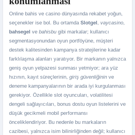
konumlanması
Online bahis ve casino dünyasında rekabet yoğun,
seçenekler ise bol. Bu ortamda
Slotgel
,
vaycasino
,
bahsegel
ve
bahisbu
gibi markalar; kullanıcı
segmentasyonundan oyun portföyüne, müşteri
destek kalitesinden kampanya stratejilerine kadar
farklılaşma alanları yaratıyor. Bir markanın yalnızca
geniş oyun yelpazesi sunması yetmiyor; ara yüz
hızının, kayıt süreçlerinin,
giriş güvenliğinin
ve
deneme kampanyalarının bir arada iyi kurgulanması
gerekiyor. Özellikle slot oyuncuları, volatilitesi
dengeli sağlayıcıları, bonus dostu oyun listelerini ve
düşük gecikmeli mobil performansı
önceliklendiriyor. Bu nedenle bu markaların
cazibesi, yalnızca isim bilinirliğinden değil; kullanıcı