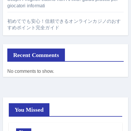
giocatori informati
初めてでも安心！信頼できるオンラインカジノのおす
すめポイント完全ガイド
Recent Comments
No comments to show.
You Missed