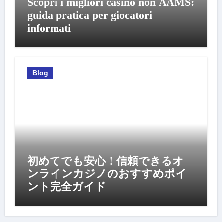
Scopri i migliori casino non AAMS:
guida pratica per giocatori
informati
Blog
初めてでも安心！信頼できるオ
ンラインカジノのおすすめポイ
ント完全ガイド