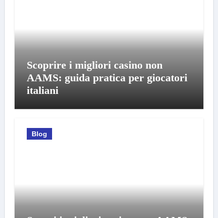
Scoprire i migliori casino non
AAMS: guida pratica per giocatori
italiani
Blog