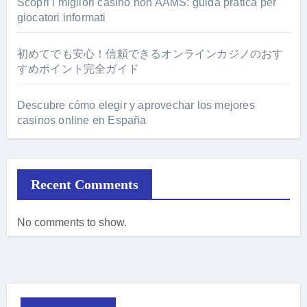
Scopri i migliori casino non AAMS: guida pratica per
giocatori informati
初めてでも安心！信頼できるオンラインカジノのおす
すめポイント完全ガイド
Descubre cómo elegir y aprovechar los mejores
casinos online en España
Recent Comments
No comments to show.