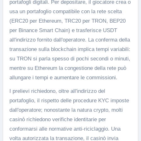
portafogli digitali. Per depositare, il giocatore crea o
usa un portafoglio compatibile con la rete scelta
(ERC20 per Ethereum, TRC20 per TRON, BEP20
per Binance Smart Chain) e trasferisce USDT
all'indirizzo fornito dall'operatore. La conferma della
transazione sulla blockchain implica tempi variabili:
su TRON si parla spesso di pochi secondi o minuti,
mentre su Ethereum la congestione della rete può
allungare i tempi e aumentare le commissioni.
I prelievi richiedono, oltre all'indirizzo del
portafoglio, il rispetto delle procedure KYC imposte
dall'operatore; nonostante la natura crypto, molti
casinò richiedono verifiche identitarie per
conformarsi alle normative anti-riciclaggio. Una
volta autorizzata la transazione, il casinò invia