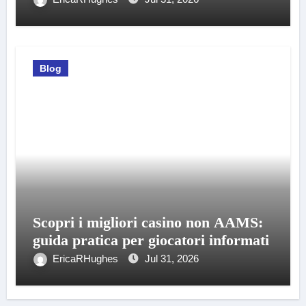
Blog
Scopri i migliori casino non AAMS:
guida pratica per giocatori informati
EricaRHughes
Jul 31, 2026