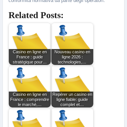
conformità normativa da parte degli operatori.
Related Posts:
Casino en ligne en
Nouveau casino en
France : guide
ligne 2026 :
stratégique pour…
technologies,…
Casino en ligne en
Repérer un casino en
France : comprendre
ligne fiable: guide
le marché,…
complet et…