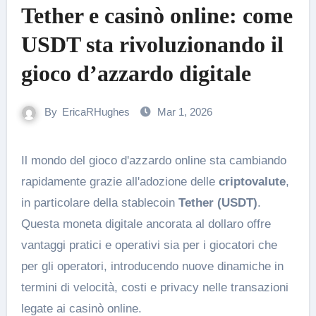
Tether e casinò online: come
USDT sta rivoluzionando il
gioco d’azzardo digitale
By
EricaRHughes
Mar 1, 2026
Il mondo del gioco d'azzardo online sta cambiando
rapidamente grazie all'adozione delle
criptovalute
,
in particolare della stablecoin
Tether (USDT)
.
Questa moneta digitale ancorata al dollaro offre
vantaggi pratici e operativi sia per i giocatori che
per gli operatori, introducendo nuove dinamiche in
termini di velocità, costi e privacy nelle transazioni
legate ai casinò online.