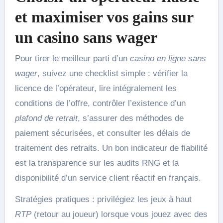
et maximiser vos gains sur
un casino sans wager
Pour tirer le meilleur parti d’un
casino en ligne sans
wager
, suivez une checklist simple : vérifier la
licence de l’opérateur, lire intégralement les
conditions de l’offre, contrôler l’existence d’un
plafond de retrait
, s’assurer des méthodes de
paiement sécurisées, et consulter les délais de
traitement des retraits. Un bon indicateur de fiabilité
est la transparence sur les audits RNG et la
disponibilité d’un service client réactif en français.
Stratégies pratiques : privilégiez les jeux à haut
RTP
(retour au joueur) lorsque vous jouez avec des