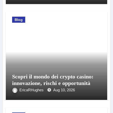
Blog
Scopri il mondo dei crypto casino:
innovazione, rischi e opportunità
EricaRHughes
Aug 10, 2026