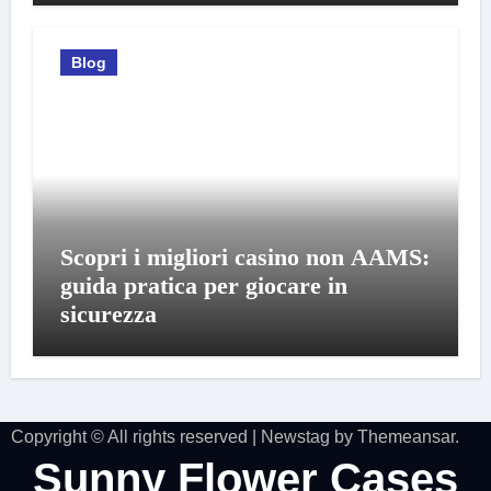
Blog
Scopri i migliori casino non AAMS:
guida pratica per giocare in
sicurezza
Copyright © All rights reserved
|
Newstag
by
Themeansar
.
Sunny Flower Cases