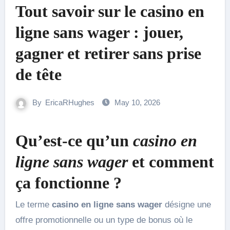
Tout savoir sur le casino en
ligne sans wager : jouer,
gagner et retirer sans prise
de tête
By
EricaRHughes
May 10, 2026
Qu’est-ce qu’un
casino en
ligne sans wager
et comment
ça fonctionne ?
Le terme
casino en ligne sans wager
désigne une
offre promotionnelle ou un type de bonus où le