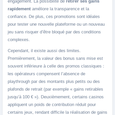
engagement. La possibilité de
retirer ses gains
rapidement
améliore la transparence et la
confiance. De plus, ces promotions sont idéales
pour tester une nouvelle plateforme ou un nouveau
jeu sans risquer d’être bloqué par des conditions
complexes.
Cependant, il existe aussi des limites.
Premièrement, la valeur des bonus sans mise est
souvent inférieure à celle des promos classiques :
les opérateurs compensent l’absence de
playthrough par des montants plus petits ou des
plafonds de retrait (par exemple « gains retirables
jusqu’à 100 € »). Deuxièmement, certains casinos
appliquent un poids de contribution réduit pour
certains jeux, rendant difficile la réalisation de gains