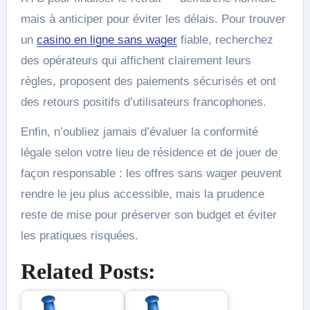
mais à anticiper pour éviter les délais. Pour trouver
un
casino en ligne sans wager
fiable, recherchez
des opérateurs qui affichent clairement leurs
règles, proposent des paiements sécurisés et ont
des retours positifs d’utilisateurs francophones.
Enfin, n’oubliez jamais d’évaluer la conformité
légale selon votre lieu de résidence et de jouer de
façon responsable : les offres sans wager peuvent
rendre le jeu plus accessible, mais la prudence
reste de mise pour préserver son budget et éviter
les pratiques risquées.
Related Posts: