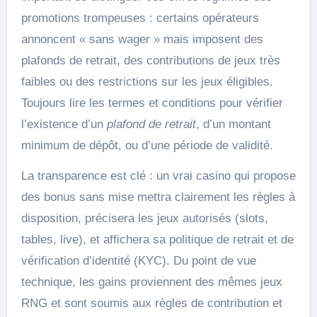
promotions trompeuses : certains opérateurs
annoncent « sans wager » mais imposent des
plafonds de retrait, des contributions de jeux très
faibles ou des restrictions sur les jeux éligibles.
Toujours lire les termes et conditions pour vérifier
l’existence d’un
plafond de retrait
, d’un montant
minimum de dépôt, ou d’une période de validité.
La transparence est clé : un vrai casino qui propose
des bonus sans mise mettra clairement les règles à
disposition, précisera les jeux autorisés (slots,
tables, live), et affichera sa politique de retrait et de
vérification d’identité (KYC). Du point de vue
technique, les gains proviennent des mêmes jeux
RNG et sont soumis aux règles de contribution et