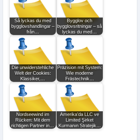
Så lyckas du med
Bygglov och
bygglovshandlingar –
bygglovsritningar – så
från…
lyckas du med…
Die unwiderstehliche
Präzision mit System:
Welt der Cookies:
Wie moderne
Klassiker,…
Frästechnik…
Nordseewind im
Amerika’da LLC ve
Rücken: Mit dem
Limited Şirket
richtigen Partner in…
Kurmanın Stratejik…