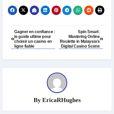
Post
Gagner en confiance :
Spin Smart:
le guide ultime pour
Mastering Online
navigation
choisir un
casino en
Roulette in Malaysia’s
ligne fiable
Digital Casino Scene
By
EricaRHughes