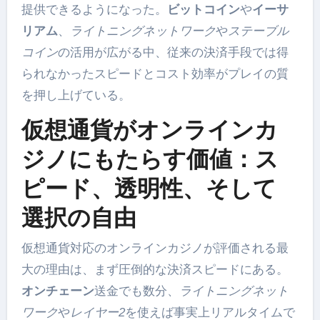
提供できるようになった。
ビットコイン
や
イーサ
リアム
、
ライトニングネットワーク
や
ステーブル
コイン
の活用が広がる中、従来の決済手段では得
られなかったスピードとコスト効率がプレイの質
を押し上げている。
仮想通貨がオンラインカ
ジノにもたらす価値：ス
ピード、透明性、そして
選択の自由
仮想通貨対応のオンラインカジノが評価される最
大の理由は、まず圧倒的な決済スピードにある。
オンチェーン
送金でも数分、
ライトニングネット
ワーク
や
レイヤー2
を使えば事実上リアルタイムで