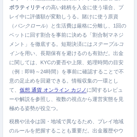
ボラティリティ
の高い銘柄を入金に使う場合、プ
レイ中に評価額が変動しうる。賭けに使う原資
（
バンクロール
）と生活費は厳格に分離し、1回の
ベットに回す割合を事前に決める「割合制マネジ
メント」を徹底する。短期決済には
ステーブルコ
イン
を用い、長期保有を避けるのも有効だ。出金
に関しては、KYCの要否や上限、処理時間の目安
（例：即時～24時間）を事前に確認することで不
意の足止めを回避できる。情報収集の一環とし
て、
仮想 通貨 オンライン カジノ
に関するレビュ
ーや解説を参照し、複数の視点から運営実態を見
極める姿勢が役立つ。
税務や法令は国・地域で異なるため、プレイ地域
のルールを把握することも重要だ。出金履歴やウ