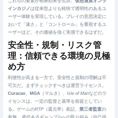
これらの要素が相乗効果を生み、
仮想通貨オンラ
インカジノ
は従来型よりも軽快で透明性のあるユ
ーザー体験を実現している。プレイの意思決定に
おいて「速さ」と「コントロール」を重視するユ
ーザーほど、その価値を強く実感できるはずだ。
安全性・規制・リスク管
理：信頼できる環境の見極
め方
利便性が高まる一方で、安全性と規制の理解は不
可欠だ。まずチェックすべきは運営ライセンス。
Curacao
、
MGA
（マルタ）、
Isle of Man
などのラ
イセンスは、一定の監督と基準を前提としてい
る。ゲームの
RTP
（還元率）表記、
第三者監査
の
有無、
責任あるギャンブル
への取り組み（自己排