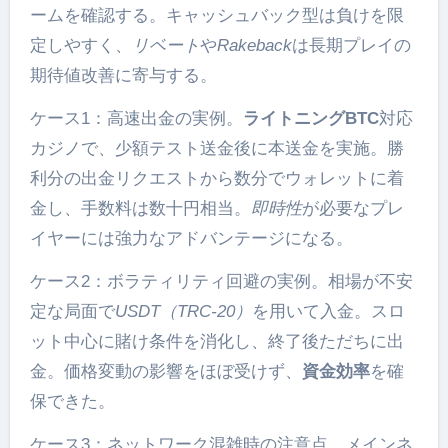
ームを確認する。キャッシュバック型は負けを限
定しやすく、
リベート
や
Rakeback
は長期プレイの
期待値改善に寄与する。
ケース1：高速出金の実例。
ライトニングBTC
対応
カジノで、少額テスト送金後に本送金を実施。勝
利分の出金リクエストから数分でウォレットに着
金し、手数料は数十円相当。
即時性
が必要なプレ
イヤーには強力なアドバンテージになる。
ケース2：ボラティリティ回避の実例。相場が不安
定な局面で
USDT（TRC-20）
を用いて入金。スロ
ット中心に賭け条件を消化し、終了後ただちに出
金。価格変動の影響をほぼ受けず、
資金効率
を確
保できた。
ケース3：ネットワーク混雑時の注意点。メインネ