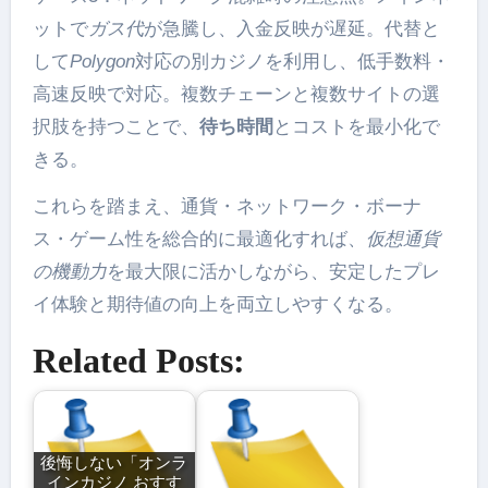
ットで
ガス代
が急騰し、入金反映が遅延。代替と
して
Polygon
対応の別カジノを利用し、低手数料・
高速反映で対応。複数チェーンと複数サイトの選
択肢を持つことで、
待ち時間
とコストを最小化で
きる。
これらを踏まえ、通貨・ネットワーク・ボーナ
ス・ゲーム性を総合的に最適化すれば、
仮想通貨
の機動力
を最大限に活かしながら、安定したプレ
イ体験と期待値の向上を両立しやすくなる。
Related Posts:
後悔しない「オンラ
インカジノ おすす