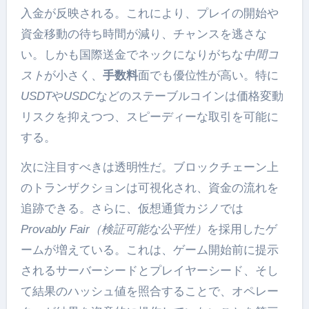
入金が反映される。これにより、プレイの開始や
資金移動の待ち時間が減り、チャンスを逃さな
い。しかも国際送金でネックになりがちな
中間コ
スト
が小さく、
手数料
面でも優位性が高い。特に
USDT
や
USDC
などのステーブルコインは価格変動
リスクを抑えつつ、スピーディーな取引を可能に
する。
次に注目すべきは透明性だ。ブロックチェーン上
のトランザクションは可視化され、資金の流れを
追跡できる。さらに、仮想通貨カジノでは
Provably Fair（検証可能な公平性）
を採用したゲ
ームが増えている。これは、ゲーム開始前に提示
されるサーバーシードとプレイヤーシード、そし
て結果のハッシュ値を照合することで、オペレー