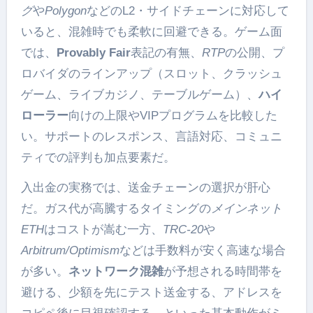
グ
や
Polygon
などのL2・サイドチェーンに対応して
いると、混雑時でも柔軟に回避できる。ゲーム面
では、
Provably Fair
表記の有無、
RTP
の公開、プ
ロバイダのラインアップ（スロット、クラッシュ
ゲーム、ライブカジノ、テーブルゲーム）、
ハイ
ローラー
向けの上限やVIPプログラムを比較した
い。サポートのレスポンス、言語対応、コミュニ
ティでの評判も加点要素だ。
入出金の実務では、送金チェーンの選択が肝心
だ。ガス代が高騰するタイミングの
メインネット
ETH
はコストが嵩む一方、
TRC-20
や
Arbitrum/Optimism
などは手数料が安く高速な場合
が多い。
ネットワーク混雑
が予想される時間帯を
避ける、少額を先にテスト送金する、アドレスを