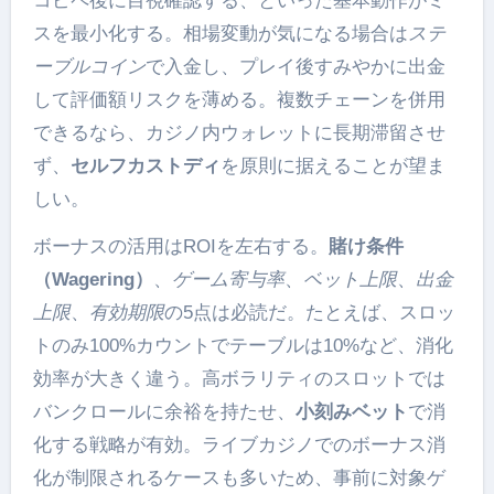
コピペ後に目視確認する、といった基本動作がミ
スを最小化する。相場変動が気になる場合は
ステ
ーブルコイン
で入金し、プレイ後すみやかに出金
して評価額リスクを薄める。複数チェーンを併用
できるなら、カジノ内ウォレットに長期滞留させ
ず、
セルフカストディ
を原則に据えることが望ま
しい。
ボーナスの活用はROIを左右する。
賭け条件
（Wagering）
、
ゲーム寄与率
、
ベット上限
、
出金
上限
、
有効期限
の5点は必読だ。たとえば、スロッ
トのみ100%カウントでテーブルは10%など、消化
効率が大きく違う。高ボラリティのスロットでは
バンクロールに余裕を持たせ、
小刻みベット
で消
化する戦略が有効。ライブカジノでのボーナス消
化が制限されるケースも多いため、事前に対象ゲ