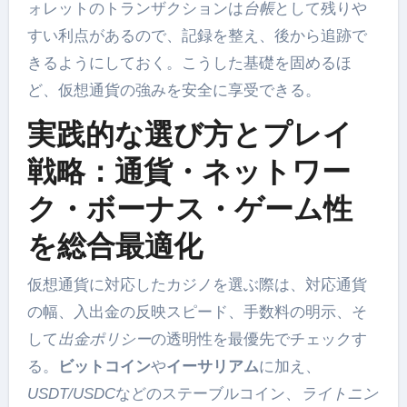
ォレットのトランザクションは
台帳
として残りや
すい利点があるので、記録を整え、後から追跡で
きるようにしておく。こうした基礎を固めるほ
ど、仮想通貨の強みを安全に享受できる。
実践的な選び方とプレイ
戦略：通貨・ネットワー
ク・ボーナス・ゲーム性
を総合最適化
仮想通貨に対応したカジノを選ぶ際は、対応通貨
の幅、入出金の反映スピード、手数料の明示、そ
して
出金ポリシー
の透明性を最優先でチェックす
る。
ビットコイン
や
イーサリアム
に加え、
USDT/USDC
などのステーブルコイン、
ライトニン