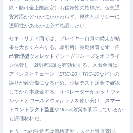
除・賭け金上限設定）も信頼性の指標だ。仮想通
貨対応かどうかにかかわらず、規約とポリシーに
透明性があるかは必ず確認したい。
セキュリティ面では、プレイヤー自身の備えが結
果を大きく左右する。取引所に長期保管せず、
自
己管理型ウォレット
で
シードフレーズ
をオフライ
ン保管し、2段階認証を有効化する。入出金時は、
アドレスとチェーン（
ERC-20
・
TRC-20
など）の
誤りが致命傷になるため、少額テスト送金で確認
してから本送金する。オペレーターが
ホットウォ
レット
と
コールドウォレット
を使い分け、
スマー
トコントラクト監査
や
DDoS対策
を明示しているか
も評価材料だ。
もう一つの注意点は価格変動リスクと資金管理。