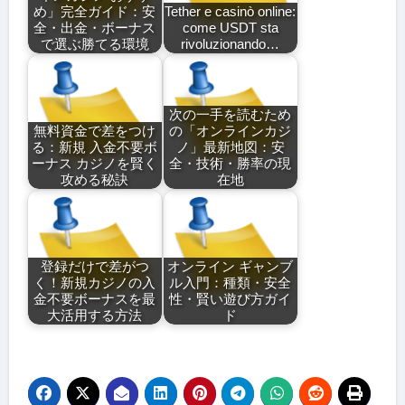
め」完全ガイド：安
Tether e casinò online:
全・出金・ボーナス
come USDT sta
で選ぶ勝てる環境
rivoluzionando…
次の一手を読むため
無料資金で差をつけ
の「オンラインカジ
る：新規 入金不要ボ
ノ」最新地図：安
ーナス カジノを賢く
全・技術・勝率の現
攻める秘訣
在地
登録だけで差がつ
オンライン ギャンブ
く！新規カジノの入
ル入門：種類・安全
金不要ボーナスを最
性・賢い遊び方ガイ
大活用する方法
ド