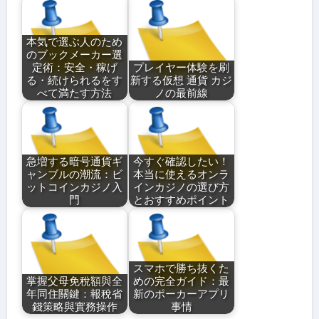
本気で選ぶ人のため
のブックメーカー選
定術：安全・稼げ
プレイヤー体験を刷
る・続けられるをす
新する仮想 通貨 カジ
べて満たす方法
ノの最前線
急増する暗号通貨ギ
今すぐ確認したい！
ャンブルの潮流：ビ
本当に使えるオンラ
ットコインカジノ入
インカジノの選び方
門
とおすすめポイント
スマホで勝ち抜くた
掌握父母免稅額與全
めの完全ガイド：最
年同住關鍵：報稅省
新のポーカーアプリ
錢策略與實務操作
事情