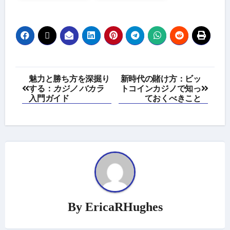
Post
魅力と勝ち方を深掘り
新時代の賭け方：ビッ
する：
カジノ バカラ
トコインカジノで知っ
navigation
入門ガイド
ておくべきこと
By
EricaRHughes