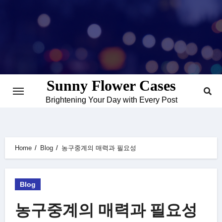
Skip
to
content
Sunny Flower Cases
Brightening Your Day with Every Post
Home
Blog
농구중계의 매력과 필요성
Blog
농구중계의 매력과 필요성