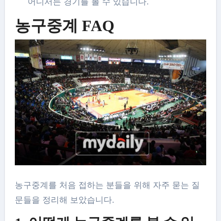
어디서든 경기를 볼 수 있습니다.
농구중계 FAQ
농구중계를 처음 접하는 분들을 위해 자주 묻는 질
문들을 정리해 보았습니다.