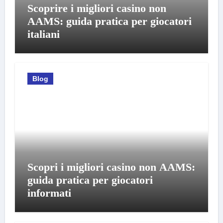
Scoprire i migliori casino non
AAMS: guida pratica per giocatori
italiani
Blog
Scopri i migliori casino non AAMS:
guida pratica per giocatori
informati