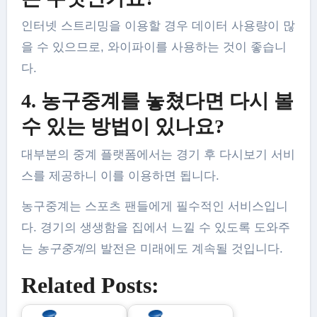
인터넷 스트리밍을 이용할 경우 데이터 사용량이 많
을 수 있으므로, 와이파이를 사용하는 것이 좋습니
다.
4. 농구중계를 놓쳤다면 다시 볼
수 있는 방법이 있나요?
대부분의 중계 플랫폼에서는 경기 후 다시보기 서비
스를 제공하니 이를 이용하면 됩니다.
농구중계는 스포츠 팬들에게 필수적인 서비스입니
다. 경기의 생생함을 집에서 느낄 수 있도록 도와주
는
농구중계
의 발전은 미래에도 계속될 것입니다.
Related Posts: