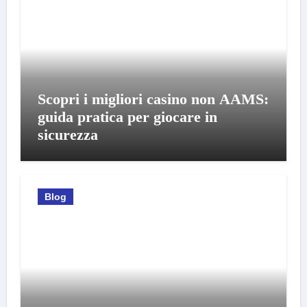
Scopri i migliori casino non AAMS:
guida pratica per giocare in
sicurezza
Blog