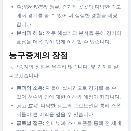
다양한 카메라 앵글:
경기장 곳곳의 다양한 각도
에서 경기를 볼 수 있어 더 생생한 경험을 제공
합니다.
분석과 해설:
전문 해설가의 분석을 통해 경기의
흐름을 더욱 깊이 있게 이해할 수 있습니다.
농구중계의 장점
농구중계의 장점은 무수히 많습니다. 몇 가지를 살
펴보겠습니다.
팬과의 소통:
팬들이 실시간으로 경기를 볼 수
있어 선수와 팀에 대한 이해와 애정이 커집니다.
광고 효과:
다양한 광고와 프로모션을 통해 스폰
서들이 큰 이익을 얻을 수 있습니다.
글로벌 접근:
인터넷과 스마트폰을 통해 전 세계