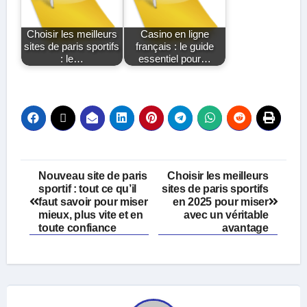
Choisir les meilleurs
Casino en ligne
sites de paris sportifs
français : le guide
: le…
essentiel pour…
Post
Nouveau site de paris
Choisir les meilleurs
sportif : tout ce qu’il
sites de paris sportifs
navigation
faut savoir pour miser
en 2025 pour miser
mieux, plus vite et en
avec un véritable
toute confiance
avantage