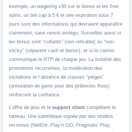
exemple, un wagering x30 sur le bonus et les free
spins, un
bet cap
à 5 € et une expiration sous 7
jours sont des informations qui devraient apparaître
clairement, sans renvoi ambigu. Surveillez aussi si
les bonus sont “collants” (non retirable) ou “non-
sticky” (séparent cash et bonus), et si le casino
communique le
RTP
de chaque jeu. La lisibilité des
promotions récurrentes, la modération des
incitations et l’absence de clauses “pièges”
(annulation de gains pour des prétextes flous)
renforcent la confiance.
L’offre de jeux et le
support client
complètent le
tableau. Une ludothèque signée par des studios
reconnus (NetEnt, Play’n GO, Pragmatic Play,