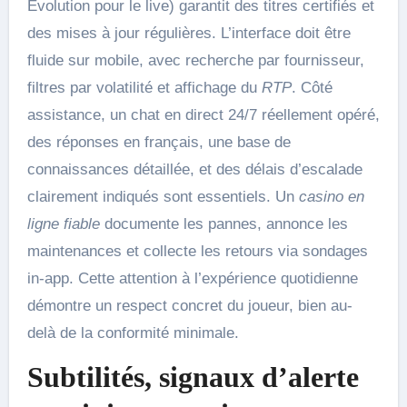
Evolution pour le live) garantit des titres certifiés et
des mises à jour régulières. L’interface doit être
fluide sur mobile, avec recherche par fournisseur,
filtres par volatilité et affichage du
RTP
. Côté
assistance, un chat en direct 24/7 réellement opéré,
des réponses en français, une base de
connaissances détaillée, et des délais d’escalade
clairement indiqués sont essentiels. Un
casino en
ligne fiable
documente les pannes, annonce les
maintenances et collecte les retours via sondages
in-app. Cette attention à l’expérience quotidienne
démontre un respect concret du joueur, bien au-
delà de la conformité minimale.
Subtilités, signaux d’alerte