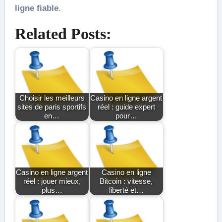
ligne fiable
.
Related Posts:
Choisir les meilleurs
Casino en ligne argent
sites de paris sportifs
réel : guide expert
en…
pour…
Casino en ligne argent
Casino en ligne
réel : jouer mieux,
Bitcoin : vitesse,
plus…
liberté et…