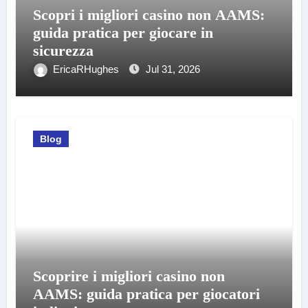
Scopri i migliori casino non AAMS:
guida pratica per giocare in
sicurezza
EricaRHughes
Jul 31, 2026
Blog
Scoprire i migliori casino non
AAMS: guida pratica per giocatori