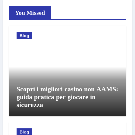
You Missed
Blog
Scopri i migliori casino non AAMS:
guida pratica per giocare in
sicurezza
Blog