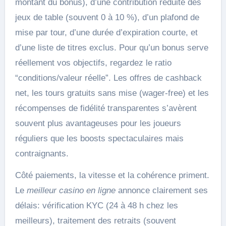
montant du bonus), d’une contribution réduite des
jeux de table (souvent 0 à 10 %), d’un plafond de
mise par tour, d’une durée d’expiration courte, et
d’une liste de titres exclus. Pour qu’un bonus serve
réellement vos objectifs, regardez le ratio
“conditions/valeur réelle”. Les offres de cashback
net, les tours gratuits sans mise (wager-free) et les
récompenses de fidélité transparentes s’avèrent
souvent plus avantageuses pour les joueurs
réguliers que les boosts spectaculaires mais
contraignants.
Côté paiements, la vitesse et la cohérence priment.
Le
meilleur casino en ligne
annonce clairement ses
délais: vérification KYC (24 à 48 h chez les
meilleurs), traitement des retraits (souvent