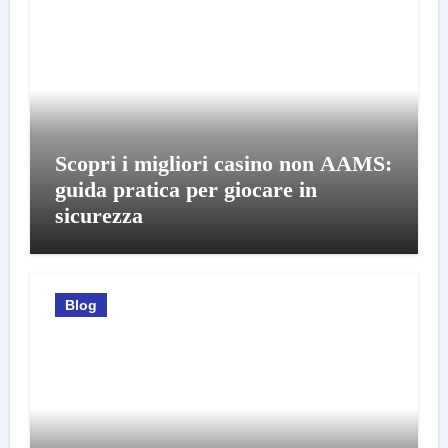
Scopri i migliori casino non AAMS:
guida pratica per giocare in
sicurezza
Blog