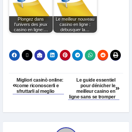
Plongez dans
Le meilleur nouveau
l’univers des jeux
casino en ligne :
casino en ligne:…
débusquer la…
Post
Migliori casinò online:
Le guide essentiel
come riconoscerli e
pour dénicher le
navigation
sfruttarli al meglio
meilleur casino en
ligne sans se tromper