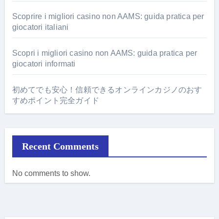
Scoprire i migliori casino non AAMS: guida pratica per
giocatori italiani
Scopri i migliori casino non AAMS: guida pratica per
giocatori informati
初めてでも安心！信頼できるオンラインカジノのおす
すめポイント完全ガイド
Recent Comments
No comments to show.