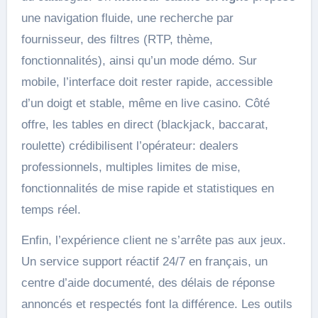
une navigation fluide, une recherche par
fournisseur, des filtres (RTP, thème,
fonctionnalités), ainsi qu’un mode démo. Sur
mobile, l’interface doit rester rapide, accessible
d’un doigt et stable, même en live casino. Côté
offre, les tables en direct (blackjack, baccarat,
roulette) crédibilisent l’opérateur: dealers
professionnels, multiples limites de mise,
fonctionnalités de mise rapide et statistiques en
temps réel.
Enfin, l’expérience client ne s’arrête pas aux jeux.
Un service support réactif 24/7 en français, un
centre d’aide documenté, des délais de réponse
annoncés et respectés font la différence. Les outils