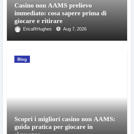
Casino non AAMS prelievo
immediato: cosa sapere prima di
giocare e ritirare
EricaRHughes
Aug 7, 2026
Blog
Scopri i migliori casino non AAMS:
guida pratica per giocare in