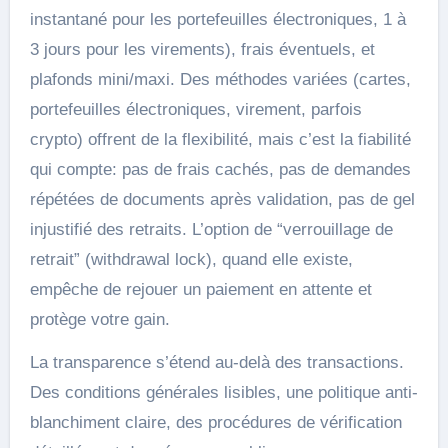
instantané pour les portefeuilles électroniques, 1 à
3 jours pour les virements), frais éventuels, et
plafonds mini/maxi. Des méthodes variées (cartes,
portefeuilles électroniques, virement, parfois
crypto) offrent de la flexibilité, mais c’est la fiabilité
qui compte: pas de frais cachés, pas de demandes
répétées de documents après validation, pas de gel
injustifié des retraits. L’option de “verrouillage de
retrait” (withdrawal lock), quand elle existe,
empêche de rejouer un paiement en attente et
protège votre gain.
La transparence s’étend au-delà des transactions.
Des conditions générales lisibles, une politique anti-
blanchiment claire, des procédures de vérification