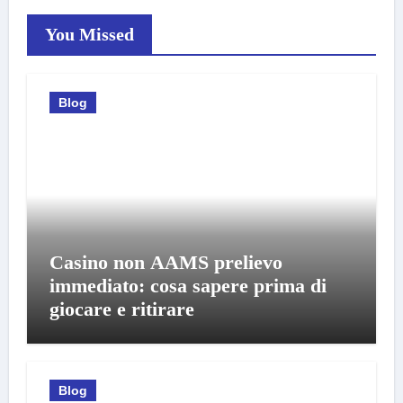
You Missed
Blog
Casino non AAMS prelievo
immediato: cosa sapere prima di
giocare e ritirare
Blog