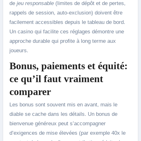
de
jeu responsable
(limites de dépôt et de pertes,
rappels de session, auto-exclusion) doivent être
facilement accessibles depuis le tableau de bord.
Un casino qui facilite ces réglages démontre une
approche durable qui profite à long terme aux
joueurs.
Bonus, paiements et équité:
ce qu’il faut vraiment
comparer
Les bonus sont souvent mis en avant, mais le
diable se cache dans les détails. Un bonus de
bienvenue généreux peut s’accompagner
d’exigences de mise élevées (par exemple 40x le